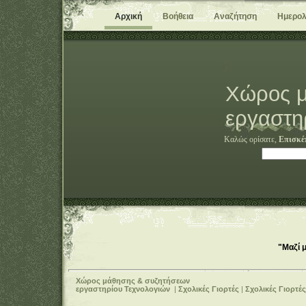
Αρχική
Βοήθεια
Αναζήτηση
Ημερολ
Χώρος μ
εργαστη
Καλώς ορίσατε,
Επισκέ
"Μαζί 
Χώρος μάθησης & συζητήσεων
εργαστηρίου Τεχνολογιών
|
Σχολικές Γιορτές
|
Σχολικές Γιορτέ