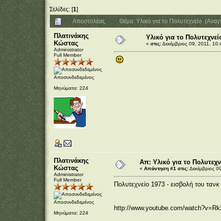
Σελίδες: [
1
]
Αποστολέας
Θέμα: Υλικό για το Πολυτεχνείο (Ανα
Πλατινάκης
Υλικό για το Πολυτεχνεί
Κώστας
«
στις:
Δεκέμβριος 09, 2011, 10:
Administrator
Full Member
Αποσυνδεδεμένος
Μηνύματα: 224
Πλατινάκης
Απ: Υλικό για το Πολυτεχν
Κώστας
«
Απάντηση #1 στις:
Δεκέμβριος 09
Administrator
Full Member
Πολυτεχνείο 1973 - εισβολή του τανκ
Αποσυνδεδεμένος
http://www.youtube.com/watch?v=
Μηνύματα: 224