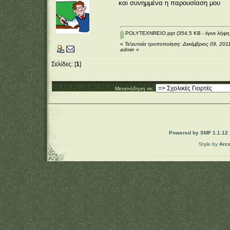
και συνημμένα η παρουσίαση μου
POLYTEXNREIO.ppt
(354.5 KB - έγινε λήψη
«
Τελευταία τροποποίηση: Δεκέμβριος 09, 201
admin
»
Σελίδες: [
1
]
Μεταπήδηση σε:
Powered by SMF 1.1.12
Style by
Arc