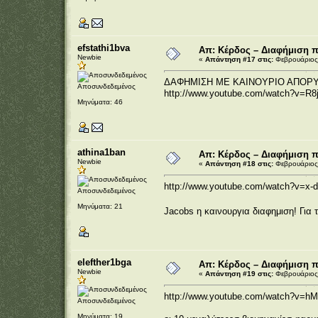
efstathi1bva
Απ: Κέρδος – Διαφήμιση 
Newbie
«
Απάντηση #17 στις:
Φεβρουάριος 
ΔΑΦΗΜΙΣΗ ΜΕ ΚΑΙΝΟΥΡΙΟ ΑΠΟΡ
Αποσυνδεδεμένος
http://www.youtube.com/watch?v=R
Μηνύματα: 46
athina1ban
Απ: Κέρδος – Διαφήμιση 
Newbie
«
Απάντηση #18 στις:
Φεβρουάριος 
http://www.youtube.com/watch?v=x
Αποσυνδεδεμένος
Μηνύματα: 21
Jacobs η καινουργια διαφημιση! Για
elefther1bga
Απ: Κέρδος – Διαφήμιση 
Newbie
«
Απάντηση #19 στις:
Φεβρουάριος 
http://www.youtube.com/watch?v=h
Αποσυνδεδεμένος
Μηνύματα: 19