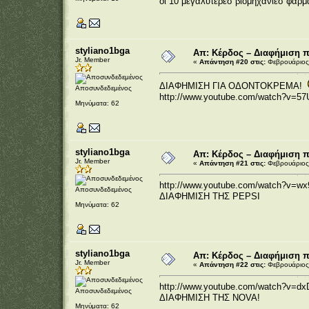
οι 10 μεγαλύτερεσ βιομηχανίεσ φαρμά
styliano1bga
Απ: Κέρδος – Διαφήμιση 
Jr. Member
«
Απάντηση #20 στις:
Φεβρουάριος 
ΔΙΑΦΗΜΙΣΗ ΓΙΑ ΟΔΟΝΤΟΚΡΕΜΑ!
Αποσυνδεδεμένος
http://www.youtube.com/watch?v=5
Μηνύματα: 62
styliano1bga
Απ: Κέρδος – Διαφήμιση 
Jr. Member
«
Απάντηση #21 στις:
Φεβρουάριος 
http://www.youtube.com/watch?v=wx
Αποσυνδεδεμένος
ΔΙΑΦΗΜΙΣΗ ΤΗΣ PEPSI
Μηνύματα: 62
styliano1bga
Απ: Κέρδος – Διαφήμιση 
Jr. Member
«
Απάντηση #22 στις:
Φεβρουάριος 
http://www.youtube.com/watch?v=dx
Αποσυνδεδεμένος
ΔΙΑΦΗΜΙΣΗ ΤΗΣ NOVA!
Μηνύματα: 62