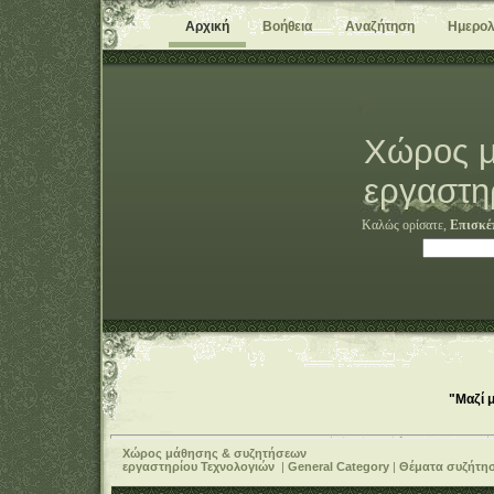
Αρχική
Βοήθεια
Αναζήτηση
Ημερολ
Χώρος μ
εργαστη
Καλώς ορίσατε,
Επισκέ
"Μαζί 
Χώρος μάθησης & συζητήσεων
εργαστηρίου Τεχνολογιών
|
General Category
|
Θέματα συζήτη