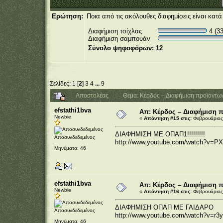
Ερώτηση:
Ποια από τις ακόλουθες διαφημίσεις είναι κατ
Διαφήμιση τσίχλας
4 (3
Διαφήμιση σαμπουάν
Σύνολο ψηφοφόρων: 12
Σελίδες:
1
[
2
]
3
4
...
9
Αποστολέας
Θέμα: Κέρδος – Διαφήμιση προϊόντω
efstathi1bva
Απ: Κέρδος – Διαφήμιση 
Newbie
«
Απάντηση #15 στις:
Φεβρουάριος 
ΔΙΑΦΗΜΙΣΗ ΜΕ ΟΠΑΠ1!!!!!!!!!
Αποσυνδεδεμένος
http://www.youtube.com/watch?v
Μηνύματα: 46
efstathi1bva
Απ: Κέρδος – Διαφήμιση 
Newbie
«
Απάντηση #16 στις:
Φεβρουάριος 
ΔΙΑΦΗΜΙΣΗ ΟΠΑΠ ΜΕ ΓΑΙΔΑΡΟ
Αποσυνδεδεμένος
http://www.youtube.com/watch?v=r
Μηνύματα: 46