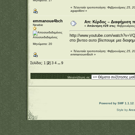
Μηνύματα: 17
«
Τελευταία τροποποίηση: Φεβρουάριος 25, 2
agapi4bni
»
emmanoue4bch
Απ: Κέρδος – Διαφήμιση 
Newbie
«
Απάντηση #29 στις:
Φεβρουάριος 
http://www.youtube.com/watch?v=V
Αποσυνδεδεμένος
στο βιντεο αυτο βλεπουμε μια διαφημι
Μηνύματα: 20
«
Τελευταία τροποποίηση: Φεβρουάριος 25, 2
emmanoue4bch
»
Σελίδες:
1
[
2
]
3
4
...
9
Μεταπήδηση σε:
Powered by SMF 1.1.12
Style by
Arc