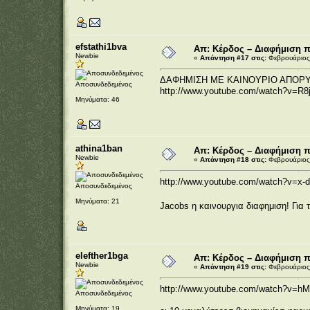
efstathi1bva
Απ: Κέρδος – Διαφήμιση 
Newbie
«
Απάντηση #17 στις:
Φεβρουάριος 
ΔΑΦΗΜΙΣΗ ΜΕ ΚΑΙΝΟΥΡΙΟ ΑΠΟΡ
Αποσυνδεδεμένος
http://www.youtube.com/watch?v=R
Μηνύματα: 46
athina1ban
Απ: Κέρδος – Διαφήμιση 
Newbie
«
Απάντηση #18 στις:
Φεβρουάριος 
http://www.youtube.com/watch?v=x
Αποσυνδεδεμένος
Μηνύματα: 21
Jacobs η καινουργια διαφημιση! Για
elefther1bga
Απ: Κέρδος – Διαφήμιση 
Newbie
«
Απάντηση #19 στις:
Φεβρουάριος 
http://www.youtube.com/watch?v=h
Αποσυνδεδεμένος
Μηνύματα: 19