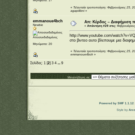
Μηνύματα: 17
«
Τελευταία τροποποίηση: Φεβρουάριος 25, 2
agapi4bni
»
emmanoue4bch
Απ: Κέρδος – Διαφήμιση 
Newbie
«
Απάντηση #29 στις:
Φεβρουάριος 
http://www.youtube.com/watch?v=V
Αποσυνδεδεμένος
στο βιντεο αυτο βλεπουμε μια διαφημι
Μηνύματα: 20
«
Τελευταία τροποποίηση: Φεβρουάριος 25, 2
emmanoue4bch
»
Σελίδες:
1
[
2
]
3
4
...
9
Μεταπήδηση σε:
Powered by SMF 1.1.12
Style by
Arc