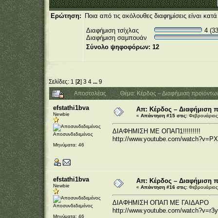
Ερώτηση:
Ποια από τις ακόλουθες διαφημίσεις είναι κατ
Διαφήμιση τσίχλας
4 (3
Διαφήμιση σαμπουάν
Σύνολο ψηφοφόρων: 12
Σελίδες:
1
[
2
]
3
4
...
9
Αποστολέας
Θέμα: Κέρδος – Διαφήμιση προϊόντω
efstathi1bva
Απ: Κέρδος – Διαφήμιση 
Newbie
«
Απάντηση #15 στις:
Φεβρουάριος 
ΔΙΑΦΗΜΙΣΗ ΜΕ ΟΠΑΠ1!!!!!!!!!
Αποσυνδεδεμένος
http://www.youtube.com/watch?v
Μηνύματα: 46
efstathi1bva
Απ: Κέρδος – Διαφήμιση 
Newbie
«
Απάντηση #16 στις:
Φεβρουάριος 
ΔΙΑΦΗΜΙΣΗ ΟΠΑΠ ΜΕ ΓΑΙΔΑΡΟ
Αποσυνδεδεμένος
http://www.youtube.com/watch?v=r
Μηνύματα: 46