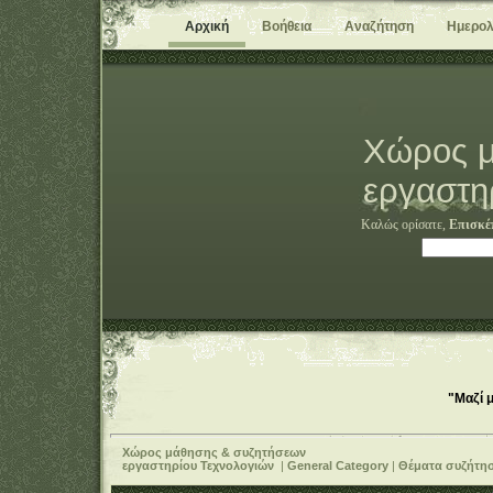
Αρχική
Βοήθεια
Αναζήτηση
Ημερολ
Χώρος μ
εργαστη
Καλώς ορίσατε,
Επισκέ
"Μαζί 
Χώρος μάθησης & συζητήσεων
εργαστηρίου Τεχνολογιών
|
General Category
|
Θέματα συζήτη