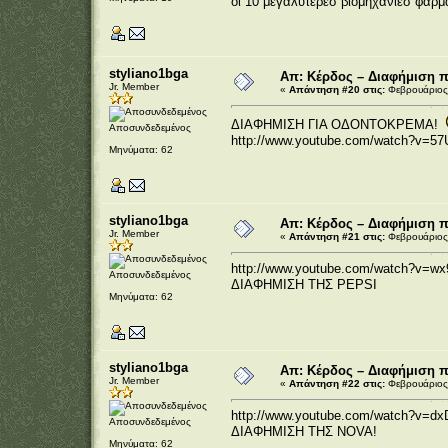
οι 10 μεγαλύτερεσ βιομηχανίεσ φαρμά
styliano1bga
Απ: Κέρδος – Διαφήμιση 
Jr. Member
«
Απάντηση #20 στις:
Φεβρουάριος 
ΔΙΑΦΗΜΙΣΗ ΓΙΑ ΟΔΟΝΤΟΚΡΕΜΑ!
Αποσυνδεδεμένος
http://www.youtube.com/watch?v=5
Μηνύματα: 62
styliano1bga
Απ: Κέρδος – Διαφήμιση 
Jr. Member
«
Απάντηση #21 στις:
Φεβρουάριος 
http://www.youtube.com/watch?v=wx
Αποσυνδεδεμένος
ΔΙΑΦΗΜΙΣΗ ΤΗΣ PEPSI
Μηνύματα: 62
styliano1bga
Απ: Κέρδος – Διαφήμιση 
Jr. Member
«
Απάντηση #22 στις:
Φεβρουάριος 
http://www.youtube.com/watch?v=dx
Αποσυνδεδεμένος
ΔΙΑΦΗΜΙΣΗ ΤΗΣ NOVA!
Μηνύματα: 62