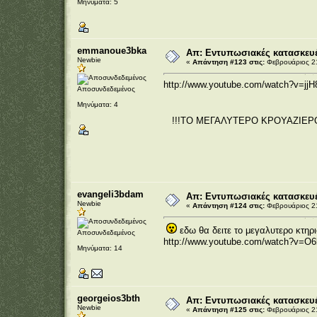
Μηνύματα: 5
emmanoue3bka
Απ: Εντυπωσιακές κατασκευέ
Newbie
«
Απάντηση #123 στις:
Φεβρουάριος 21
http://www.youtube.com/watch?v=jj
Αποσυνδεδεμένος
Μηνύματα: 4
!!!ΤΟ ΜΕΓΑΛΥΤΕΡΟ ΚΡΟΥΑΖΙΕΡΟ
evangeli3bdam
Απ: Εντυπωσιακές κατασκευέ
Newbie
«
Απάντηση #124 στις:
Φεβρουάριος 21
εδω θα δειτε το μεγαλυτερο κτηρι
Αποσυνδεδεμένος
http://www.youtube.com/watch?v=O
Μηνύματα: 14
georgeios3bth
Απ: Εντυπωσιακές κατασκευέ
Newbie
«
Απάντηση #125 στις:
Φεβρουάριος 21