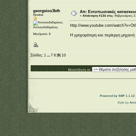
georgeios3bth
Απ: Εντυπωσιακές κατασκευέ
Newbie
«
Απάντηση #134 στις:
Φεβρουάριος 21
http://www.youtube.com/watch?v=Ot
Αποσυνδεδεμένος
Μηνύματα: 8
Η γρηγορότερη και περίεργη μηχανή
Σελίδες:
1
...
7
8
[
9
]
10
Μεταπήδηση σε:
Powered by SMF 1.1.12
Style by
Arc