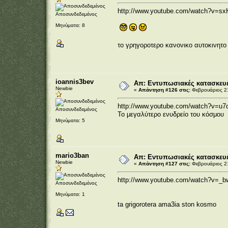
http://www.youtube.com/watch?v=s
Αποσυνδεδεμένος
Μηνύματα: 8
το γρηγοροτερο κανονικο αυτοκινητο
ioannis3bev
Απ: Εντυπωσιακές κατασκευέ
Newbie
«
Απάντηση #126 στις:
Φεβρουάριος 21
http://www.youtube.com/watch?v=u
Αποσυνδεδεμένος
Το μεγαλύτερο ενυδρείο του κόσμου
Μηνύματα: 5
mario3ban
Απ: Εντυπωσιακές κατασκευέ
Newbie
«
Απάντηση #127 στις:
Φεβρουάριος 21
http://www.youtube.com/watch?v=_b
Αποσυνδεδεμένος
Μηνύματα: 1
ta grigorotera ama3ia ston kosmo