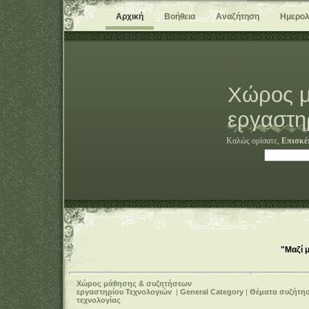
Αρχική
Βοήθεια
Αναζήτηση
Ημερολ
Χώρος μ
εργαστη
Καλώς ορίσατε,
Επισκέ
"Μαζί 
Χώρος μάθησης & συζητήσεων
εργαστηρίου Τεχνολογιών
|
General Category
|
Θέματα συζήτη
τεχνολογίας