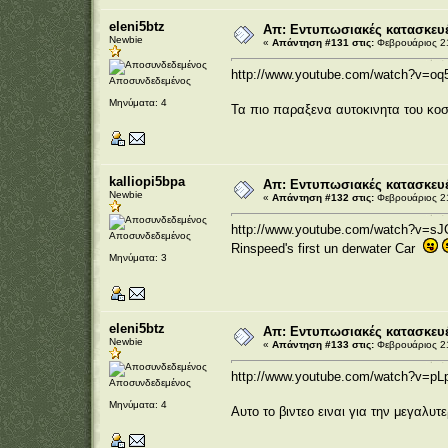
eleni5btz
Απ: Εντυπωσιακές κατασκευέ
Newbie
«
Απάντηση #131 στις:
Φεβρουάριος 21
http://www.youtube.com/watch?v=o
Αποσυνδεδεμένος
Μηνύματα: 4
Τα πιο παραξενα αυτοκινητα του κοσ
kalliopi5bpa
Απ: Εντυπωσιακές κατασκευέ
Newbie
«
Απάντηση #132 στις:
Φεβρουάριος 21
http://www.youtube.com/watch?v=s
Αποσυνδεδεμένος
Rinspeed's first un derwater Car
Μηνύματα: 3
eleni5btz
Απ: Εντυπωσιακές κατασκευέ
Newbie
«
Απάντηση #133 στις:
Φεβρουάριος 21
http://www.youtube.com/watch?v=p
Αποσυνδεδεμένος
Μηνύματα: 4
Αυτο το βιντεο ειναι για την μεγαλυτε