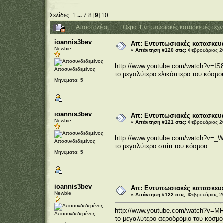
Σελίδες:
1
...
7
8
[
9
]
10
Αποστολέας
Θέμα: Εντυπωσιακές κατασκευές τεχ
ioannis3bev
Απ: Εντυπωσιακές κατασκευέ
Newbie
«
Απάντηση #120 στις:
Φεβρουάριος 20
http://www.youtube.com/watch?v=IS
Αποσυνδεδεμένος
το μεγαλύτερο ελικόπτερο του κόσμο
Μηνύματα: 5
ioannis3bev
Απ: Εντυπωσιακές κατασκευέ
Newbie
«
Απάντηση #121 στις:
Φεβρουάριος 20
http://www.youtube.com/watch?v=_
Αποσυνδεδεμένος
το μεγαλύτερο σπίτι του κόσμου
Μηνύματα: 5
ioannis3bev
Απ: Εντυπωσιακές κατασκευέ
Newbie
«
Απάντηση #122 στις:
Φεβρουάριος 20
http://www.youtube.com/watch?v=M
Αποσυνδεδεμένος
το μεγαλύτερο αεροδρόμιο του κόσμο