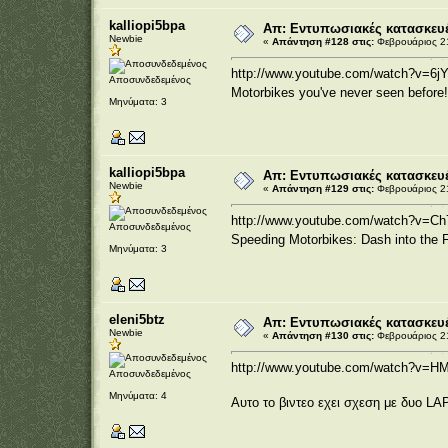
kalliopi5bpa
Απ: Εντυπωσιακές κατασκευέ
Newbie
«
Απάντηση #128 στις:
Φεβρουάριος 21
http://www.youtube.com/watch?v=6j
Αποσυνδεδεμένος
Motorbikes you've never seen befor
Μηνύματα: 3
kalliopi5bpa
Απ: Εντυπωσιακές κατασκευέ
Newbie
«
Απάντηση #129 στις:
Φεβρουάριος 21
http://www.youtube.com/watch?v=C
Αποσυνδεδεμένος
Speeding Motorbikes: Dash into the 
Μηνύματα: 3
eleni5btz
Απ: Εντυπωσιακές κατασκευέ
Newbie
«
Απάντηση #130 στις:
Φεβρουάριος 21
http://www.youtube.com/watch?v
Αποσυνδεδεμένος
Μηνύματα: 4
Αυτο το βιντεο εχει σχεση με δυο LA