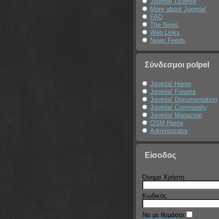
Joomla! License
More about Joomla!
FAQ
The News
Web Links
News Feeds
Σύνδεσμοι polpel
Joomla! Home
Joomla! Forums
Joomla! Documentation
Joomla! Community
Joomla! Magazine
OSM Home
Administrator
Είσοδος
Όνομα Χρήστη
Κωδικός
Να με θυμάσαι