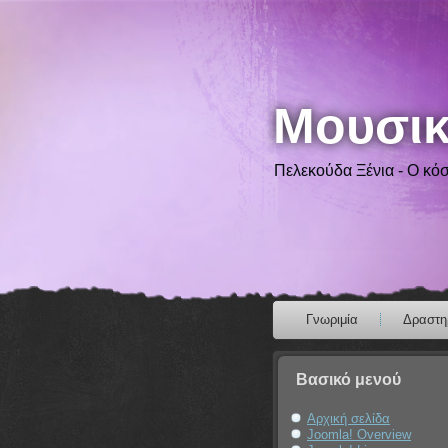
Μουσικ
Πελεκούδα Ξένια - Ο κό
Γνωριμία
Δραστηρ
Βασικό μενού
Αρχική σελίδα
Joomla! Overview