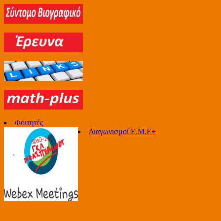
Φοιτητές
Διαγωνισμοί Ε.Μ.Ε+