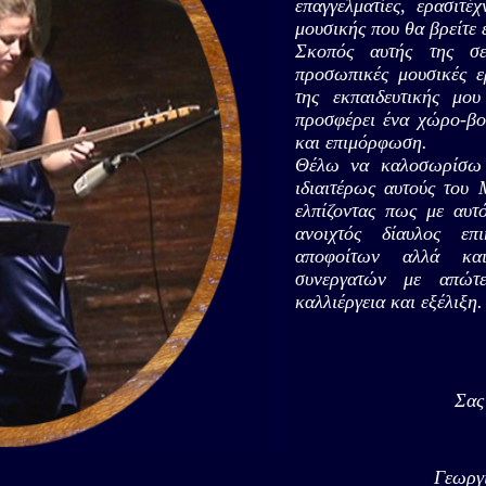
επαγγελματίες, ερασιτέ
μουσικής που θα βρείτε 
Σκοπός αυτής της σε
προσωπικές μουσικές ερ
της εκπαιδευτικής μο
προσφέρει ένα χώρο-βο
και επιμόρφωση.
Θέλω να καλοσωρίσω 
ιδιαιτέρως αυτούς του
ελπίζοντας πως με αυτ
ανοιχτός δίαυλος επ
αποφοίτων αλλά κα
συνεργατών με απώτ
καλλιέργεια και εξέλιξη.
Σας
Γεωργ