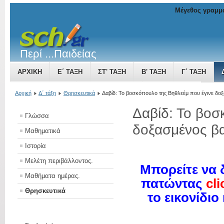
Μέγεθος γραμμ
Περί ...Παιδείας
ΑΡΧΙΚΉ
Ε΄ ΤΆΞΗ
ΣΤ' ΤΆΞΗ
Β' ΤΆΞΗ
Γ΄ ΤΆΞΗ
ΤΟ ΒΥΖΑΝΤΙΝΌ ΚΡΆΤΟΣ ΜΙΑ ΔΎΝΑΜΗ ΠΟΥ ΜΕΓΑΛΏΝΕΙ
Αρχική
Δ΄ τάξη
Θρησκευτικά
Δαβίδ: Το βοσκόπουλο της Βηθλεέμ που έγινε δοξ
Δαβίδ: Το βοσ
Γλώσσα
δοξασμένος βα
Μαθηματικά
Ιστορία
Μελέτη περιβάλλοντος.
Μπορείτε να 
Μαθήματα ημέρας.
πατώντας
cli
Θρησκευτικά
το εικονίδιο