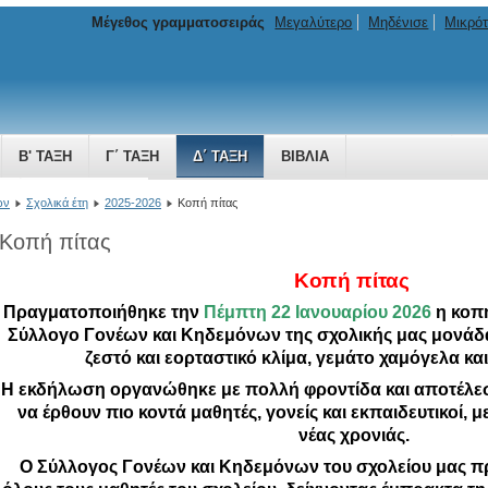
Μέγεθος γραμματοσειράς
Μεγαλύτερο
Μηδένισε
Μικρό
Β' ΤΆΞΗ
Γ΄ ΤΆΞΗ
Δ΄ ΤΆΞΗ
ΒΙΒΛΊΑ
ΜΗ ΠΟΥ ΜΕΓΑΛΏΝΕΙ
ών
Σχολικά έτη
2025-2026
Κοπή πίτας
Κοπή πίτας
Κοπή πίτας
Πραγματοποιήθηκε την
Πέμπτη 22 Ιανουαρίου 2026
η κοπή
Σύλλογο Γονέων και Κηδεμόνων της σχολικής μας μονάδ
ζεστό και εορταστικό κλίμα, γεμάτο χαμόγελα και
Η εκδήλωση οργανώθηκε με πολλή φροντίδα και αποτέλεσε
να έρθουν πιο κοντά μαθητές, γονείς και εκπαιδευτικοί, 
νέας χρονιάς.
Ο Σύλλογος Γονέων και Κηδεμόνων του σχολείου μας π