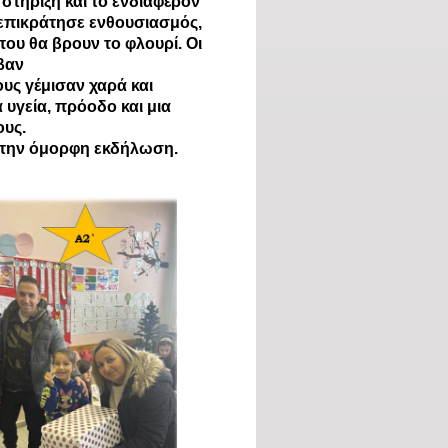
 στήριξη και το ενδιαφέρον
, επικράτησε ενθουσιασμός,
που θα βρουν το φλουρί. Οι
βαν
υς γέμισαν χαρά και
υγεία, πρόοδο και μια
ους.
 την όμορφη εκδήλωση.