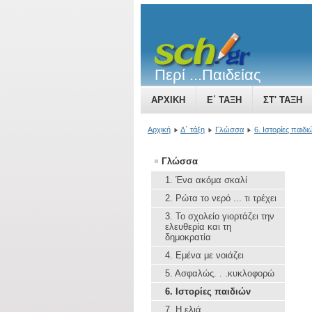
Περί ...Παιδείας
ΑΡΧΙΚΉ
Ε΄ ΤΆΞΗ
ΣΤ' ΤΆΞΗ
ΤΟ ΒΥΖΑΝΤΙΝΌ ΚΡΆΤΟΣ ΜΙΑ ΔΎΝΑ
Αρχική
Δ΄ τάξη
Γλώσσα
6. Ιστορίες παιδι
Γλώσσα
1. Ένα ακόμα σκαλί
2. Ρώτα το νερό ... τι τρέχει
3. To σχολείο γιορτάζει την
ελευθερία και τη
δημοκρατία
4. Εμένα με νοιάζει
5. Aσφαλώς. . .κυκλοφορώ
6. Ιστορίες παιδιών
7. Η ελιά