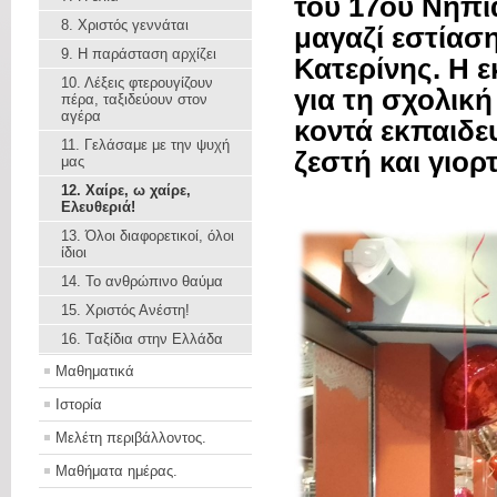
του 17ου Νηπι
8. Χριστός γεννάται
μαγαζί εστίασ
9. Η παράσταση αρχίζει
Κατερίνης. Η 
10. Λέξεις φτερουγίζουν
για τη σχολική
πέρα, ταξιδεύουν στον
αγέρα
κοντά εκπαιδε
11. Γελάσαμε με την ψυχή
ζεστή και γιορ
μας
12. Χαίρε, ω χαίρε,
Ελευθεριά!
13. Όλοι διαφορετικοί, όλοι
ίδιοι
14. Το ανθρώπινο θαύμα
15. Χριστός Ανέστη!
16. Tαξίδια στην Ελλάδα
Μαθηματικά
Ιστορία
Μελέτη περιβάλλοντος.
Μαθήματα ημέρας.