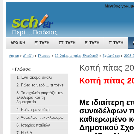
Μέγεθος γραμμ
Περί ...Παιδείας
ΑΡΧΙΚΉ
Ε΄ ΤΆΞΗ
ΣΤ' ΤΆΞΗ
Β' ΤΆΞΗ
Γ΄ ΤΆΞΗ
ΤΟ ΒΥΖΑΝΤΙΝΌ ΚΡΆΤΟΣ ΜΙΑ ΔΎΝΑΜΗ ΠΟΥ ΜΕΓΑΛΏΝΕΙ
Αρχική
Δ΄ τάξη
Γλώσσα
12. Χαίρε, ω χαίρε, Ελευθεριά!
Σχολικά έτη
2025-
Κοπή πίτας 2
Γλώσσα
1. Ένα ακόμα σκαλί
Κοπή πίτας 2
2. Ρώτα το νερό ... τι τρέχει
3. To σχολείο γιορτάζει την
ελευθερία και τη
Με ιδιαίτερη ε
δημοκρατία
συναδέλφων π
4. Εμένα με νοιάζει
καθιερωμένο κ
5. Aσφαλώς. . .κυκλοφορώ
6. Ιστορίες παιδιών
Δημοτικού Σχο
7. Η ελιά