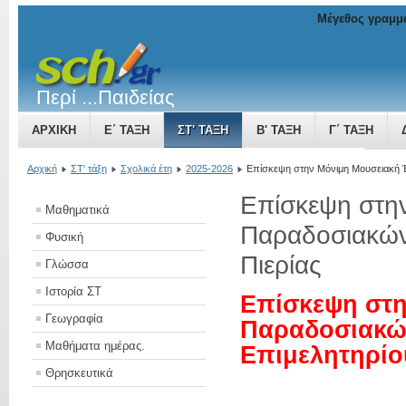
Μέγεθος γραμμ
Περί ...Παιδείας
ΑΡΧΙΚΉ
Ε΄ ΤΆΞΗ
ΣΤ' ΤΆΞΗ
Β' ΤΆΞΗ
Γ΄ ΤΆΞΗ
ΤΟ ΒΥΖΑΝΤΙΝΌ ΚΡΆΤΟΣ ΜΙΑ ΔΎΝΑΜΗ ΠΟΥ ΜΕΓΑΛΏΝΕΙ
Αρχική
ΣΤ' τάξη
Σχολικά έτη
2025-2026
Επίσκεψη στην Μόνιμη Μουσειακή 
Επίσκεψη στη
Μαθηματικά
Παραδοσιακών
Φυσική
Πιερίας
Γλώσσα
Ιστορία ΣΤ
Επίσκεψη στη
Γεωγραφία
Παραδοσιακώ
Μαθήματα ημέρας.
Επιμελητηρίο
Θρησκευτικά