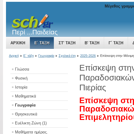
Μέγεθος γραμμ
Περί ...Παιδείας
ΑΡΧΙΚΉ
Ε΄ ΤΆΞΗ
ΣΤ' ΤΆΞΗ
Β' ΤΆΞΗ
Γ΄ ΤΆΞΗ
ΤΟ ΒΥΖΑΝΤΙΝΌ ΚΡΆΤΟΣ ΜΙΑ ΔΎΝΑΜΗ ΠΟΥ ΜΕΓΑΛΏΝΕΙ
Αρχική
Ε΄ τάξη
Γεωγραφία
Σχολικά έτη
2025-2026
Επίσκεψη στην Μόνιμη
Επίσκεψη στη
Γλώσσα
Παραδοσιακών
Φυσική
Πιερίας
Ιστορία
Μαθηματικά
Επίσκεψη στη
Γεωγραφία
Παραδοσιακώ
Θρησκευτικά
Επιμελητηρίο
Ευέλικτη Ζώνη (1)
Μαθήματα ημέρας.