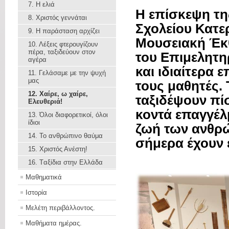
7. Η ελιά
Η επίσκεψη τη
8. Χριστός γεννάται
Σχολείου Κατερ
9. Η παράσταση αρχίζει
Μουσειακή Έκ
10. Λέξεις φτερουγίζουν
πέρα, ταξιδεύουν στον
του Επιμελητη
αγέρα
και ιδιαίτερα 
11. Γελάσαμε με την ψυχή
μας
τους μαθητές. 
12. Χαίρε, ω χαίρε,
ταξιδέψουν πί
Ελευθεριά!
κοντά επαγγέλ
13. Όλοι διαφορετικοί, όλοι
ίδιοι
ζωή των ανθρώ
14. Το ανθρώπινο θαύμα
σήμερα έχουν ε
15. Χριστός Ανέστη!
16. Tαξίδια στην Ελλάδα
Μαθηματικά
Ιστορία
Μελέτη περιβάλλοντος.
Μαθήματα ημέρας.