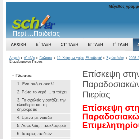
Μέγεθος γραμμ
Περί ...Παιδείας
ΑΡΧΙΚΉ
Ε΄ ΤΆΞΗ
ΣΤ' ΤΆΞΗ
Β' ΤΆΞΗ
Γ΄ ΤΆΞΗ
ΤΟ ΒΥΖΑΝΤΙΝΌ ΚΡΆΤΟΣ ΜΙΑ ΔΎΝΑΜΗ ΠΟΥ ΜΕΓΑΛΏΝΕΙ
Αρχική
Δ΄ τάξη
Γλώσσα
12. Χαίρε, ω χαίρε, Ελευθεριά!
Σχολικά έτη
2025-
Επιμελητηρίου Πιερίας
Επίσκεψη στη
Γλώσσα
Παραδοσιακών
1. Ένα ακόμα σκαλί
Πιερίας
2. Ρώτα το νερό ... τι τρέχει
3. To σχολείο γιορτάζει την
ελευθερία και τη
Επίσκεψη στη
δημοκρατία
Παραδοσιακώ
4. Εμένα με νοιάζει
Επιμελητηρίο
5. Aσφαλώς. . .κυκλοφορώ
6. Ιστορίες παιδιών