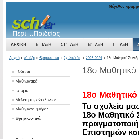
Μέγεθος γραμμ
Περί ...Παιδείας
ΑΡΧΙΚΉ
Ε΄ ΤΆΞΗ
ΣΤ' ΤΆΞΗ
Β' ΤΆΞΗ
Γ΄ ΤΆΞΗ
ΤΟ ΒΥΖΑΝΤΙΝΌ ΚΡΆΤΟΣ ΜΙΑ ΔΎΝΑΜΗ ΠΟΥ ΜΕΓΑΛΏΝΕΙ
Αρχική
Δ΄ τάξη
Θρησκευτικά
Σχολικά έτη
2025-2026
18ο Μαθητικό Συνέδρ
18ο Μαθητικό
Γλώσσα
Μαθηματικά
Ιστορία
18ο Μαθητικό
Μελέτη περιβάλλοντος.
Το σχολείο μας
Μαθήματα ημέρας.
18ο Μαθητικό
Θρησκευτικά
πραγματοποιή
Επιστημών και