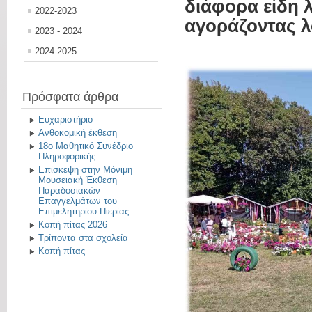
διάφορα είδη 
2022-2023
αγοράζοντας λο
2023 - 2024
2024-2025
Πρόσφατα άρθρα
Ευχαριστήριο
Ανθοκομική έκθεση
18ο Μαθητικό Συνέδριο
Πληροφορικής
Επίσκεψη στην Μόνιμη
Μουσειακή Έκθεση
Παραδοσιακών
Επαγγελμάτων του
Επιμελητηρίου Πιερίας
Κοπή πίτας 2026
Τρίποντα στα σχολεία
Κοπή πίτας