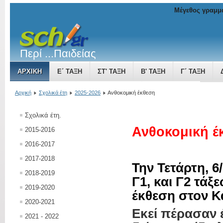
Μέγεθος γραμμ
Περί ...Παιδείας
ΑΡΧΙΚΉ
Ε΄ ΤΆΞΗ
ΣΤ' ΤΆΞΗ
Β' ΤΆΞΗ
Γ΄ ΤΆΞΗ
ΤΟ ΒΥΖΑΝΤΙΝΌ ΚΡΆΤΟΣ ΜΙΑ ΔΎΝΑΜΗ ΠΟΥ ΜΕΓΑΛΏΝΕΙ
Αρχική
Σχολικά έτη
2025-2026
Ανθοκομική έκθεση
Σχολικά έτη.
Ανθοκομική έ
2015-2016
2016-2017
2017-2018
Την Τετάρτη, 6/
2018-2019
Γ1, και Γ2 τά
2019-2020
έκθεση στον Κ
2020-2021
Εκεί πέρασαν 
2021 - 2022