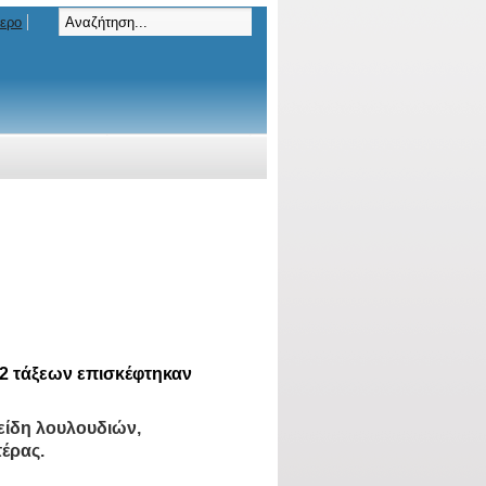
τερο
ι Γ2 τάξεων επισκέφτηκαν
είδη λουλουδιών,
τέρας.