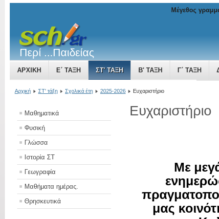
Μέγεθος γραμμ
Περί ...Παιδείας
ΑΡΧΙΚΉ
Ε΄ ΤΆΞΗ
ΣΤ' ΤΆΞΗ
Β' ΤΆΞΗ
Γ΄ ΤΆΞΗ
ΤΟ ΒΥΖΑΝΤΙΝΌ ΚΡΆΤΟΣ ΜΙΑ ΔΎΝΑΜΗ ΠΟΥ ΜΕΓΑΛΏΝΕΙ
Αρχική
ΣΤ' τάξη
Σχολικά έτη
2025-2026
Ευχαριστήριο
Ευχαριστήριο
Μαθηματικά
Φυσική
Γλώσσα
Ιστορία ΣΤ
Με μεγ
Γεωγραφία
ενημερώσ
Μαθήματα ημέρας.
πραγματοποι
Θρησκευτικά
μας κοινότ