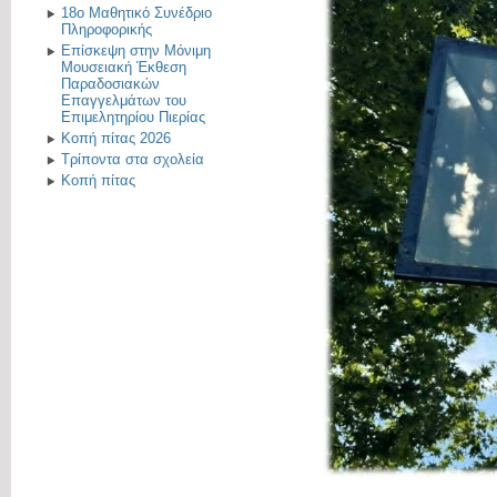
18ο Μαθητικό Συνέδριο
Πληροφορικής
Επίσκεψη στην Μόνιμη
Μουσειακή Έκθεση
Παραδοσιακών
Επαγγελμάτων του
Επιμελητηρίου Πιερίας
Κοπή πίτας 2026
Τρίποντα στα σχολεία
Κοπή πίτας