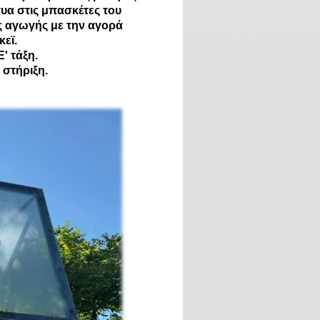
υα στις μπασκέτες του
ς αγωγής με την αγορά
εϊ.
' τάξη.
 στήριξη.