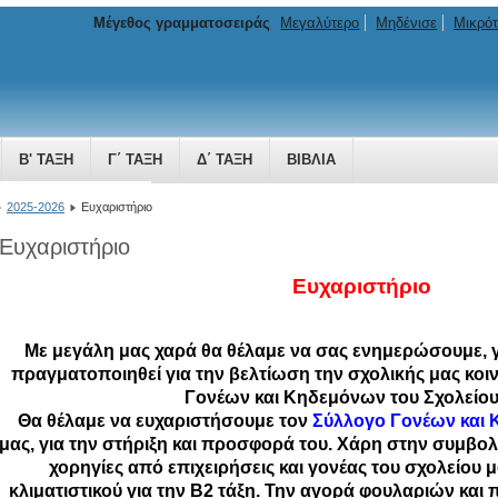
Μέγεθος γραμματοσειράς
Μεγαλύτερο
Μηδένισε
Μικρό
Β' ΤΆΞΗ
Γ΄ ΤΆΞΗ
Δ΄ ΤΆΞΗ
ΒΙΒΛΊΑ
ΜΗ ΠΟΥ ΜΕΓΑΛΏΝΕΙ
2025-2026
Ευχαριστήριο
Ευχαριστήριο
Ευχαριστήριο
Με μεγάλη μας χαρά θα θέλαμε να σας ενημερώσουμε, γ
πραγματοποιηθεί για την βελτίωση την σχολικής μας κοι
Γονέων και Κηδεμόνων του Σχολείου
Θα θέλαμε να ευχαριστήσουμε τον
Σύλλογο Γονέων και
μας, για την στήριξη και προσφορά του. Χάρη στην συμβο
χορηγίες από επιχειρήσεις και γονέας του σχολείου 
κλιματιστικού για την Β2 τάξη. Την αγορά φουλαριών και π