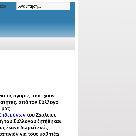
τερο
ια τις αγορές που έχουν
νότητας, από τον Σύλλογο
 μας.
 Κηδεμόνων
του Σχολείου
λή του Συλλόγου ζητήθηκαν
μας έκανε δωρεά ενός
απιγιόν για τους μαθητές/