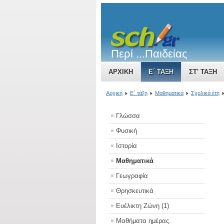
Περί ...Παιδείας
ΑΡΧΙΚΉ
Ε΄ ΤΆΞΗ
ΣΤ' ΤΆΞΗ
ΤΟ ΒΥΖΑΝΤΙΝΌ ΚΡΆΤΟΣ ΜΙΑ ΔΎΝΑ
Αρχική
Ε΄ τάξη
Μαθηματικά
Σχολικά έτη
Γλώσσα
Φυσική
Ιστορία
Μαθηματικά
Γεωγραφία
Θρησκευτικά
Ευέλικτη Ζώνη (1)
Μαθήματα ημέρας.