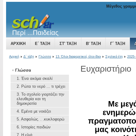
Μέγεθος γραμμ
Περί ...Παιδείας
ΑΡΧΙΚΉ
Ε΄ ΤΆΞΗ
ΣΤ' ΤΆΞΗ
Β' ΤΆΞΗ
Γ΄ ΤΆΞΗ
ΤΟ ΒΥΖΑΝΤΙΝΌ ΚΡΆΤΟΣ ΜΙΑ ΔΎΝΑΜΗ ΠΟΥ ΜΕΓΑΛΏΝΕΙ
Αρχική
Δ΄ τάξη
Γλώσσα
13. Όλοι διαφορετικοί, όλοι ίδιοι
Σχολικά έτη
2025-
Ευχαριστήριο
Γλώσσα
1. Ένα ακόμα σκαλί
2. Ρώτα το νερό ... τι τρέχει
3. To σχολείο γιορτάζει την
ελευθερία και τη
Με μεγ
δημοκρατία
ενημερώσ
4. Εμένα με νοιάζει
πραγματοποι
5. Aσφαλώς. . .κυκλοφορώ
6. Ιστορίες παιδιών
μας κοινότ
7. Η ελιά