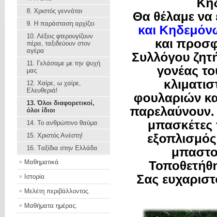
Κηδ
8. Χριστός γεννάται
Θα θέλαμε να
9. Η παράσταση αρχίζει
και Κηδεμόν
10. Λέξεις φτερουγίζουν
και προσφ
πέρα, ταξιδεύουν στον
αγέρα
Συλλόγου ζητή
11. Γελάσαμε με την ψυχή
γονέας το
μας
κλιματισ
12. Χαίρε, ω χαίρε,
Ελευθεριά!
φουλαριών και
13. Όλοι διαφορετικοί,
παρελαύνουν. 
όλοι ίδιοι
μπασκέτες 
14. Το ανθρώπινο θαύμα
εξοπλισμός
15. Χριστός Ανέστη!
16. Tαξίδια στην Ελλάδα
μπαστου
Μαθηματικά
Τοποθετήθη
Σας ευχαριστ
Ιστορία
Μελέτη περιβάλλοντος.
Μαθήματα ημέρας.