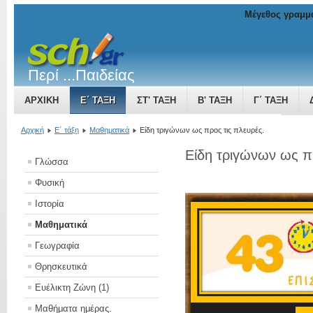
Μέγεθος γραμμ
Περί ...Παιδείας
ΑΡΧΙΚΉ
Ε΄ ΤΆΞΗ
ΣΤ' ΤΆΞΗ
Β' ΤΆΞΗ
Γ΄ ΤΆΞΗ
ΤΟ ΒΥΖΑΝΤΙΝΌ ΚΡΆΤΟΣ ΜΙΑ ΔΎΝΑΜΗ ΠΟΥ ΜΕΓΑΛΏΝΕΙ
Αρχική
Ε΄ τάξη
Μαθηματικά
Είδη τριγώνων ως προς τις πλευρές.
Είδη τριγώνων ως π
Γλώσσα
Φυσική
Ιστορία
Μαθηματικά
Γεωγραφία
Θρησκευτικά
Ευέλικτη Ζώνη (1)
Μαθήματα ημέρας.