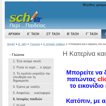
Μέγεθος γραμμ
Περί ...Παιδείας
ΑΡΧΙΚΉ
Ε΄ ΤΆΞΗ
ΣΤ' ΤΆΞΗ
Β' ΤΆΞΗ
Γ΄ ΤΆΞΗ
ΤΟ ΒΥΖΑΝΤΙΝΌ ΚΡΆΤΟΣ ΜΙΑ ΔΎΝΑΜΗ ΠΟΥ ΜΕΓΑΛΏΝΕΙ
Αρχική
Δ΄ τάξη
Γλώσσα
6. Ιστορίες παιδιών
Η Κατερίνα και ο αόρατος στο σκ
Η Κατερίνα και
Γλώσσα
1. Ένα ακόμα σκαλί
2. Ρώτα το νερό ... τι τρέχει
Μπορείτε να 
3. To σχολείο γιορτάζει την
ελευθερία και τη
πατώντας
cli
δημοκρατία
το εικονίδιο
4. Εμένα με νοιάζει
5. Aσφαλώς. . .κυκλοφορώ
6. Ιστορίες παιδιών
Κατόπιν, με α
7. Η ελιά