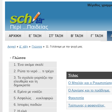
Μέγεθος γραμμ
Περί ...Παιδείας
ΑΡΧΙΚΉ
Ε΄ ΤΆΞΗ
ΣΤ' ΤΆΞΗ
Β' ΤΆΞΗ
Γ΄ ΤΆΞΗ
ΤΟ ΒΥΖΑΝΤΙΝΌ ΚΡΆΤΟΣ ΜΙΑ ΔΎΝΑΜΗ ΠΟΥ ΜΕΓΑΛΏΝΕΙ
Αρχική
Δ΄ τάξη
Γλώσσα
11. Γελάσαμε με την ψυχή μας
Γλώσσα
1. Ένα ακόμα σκαλί
2. Ρώτα το νερό ... τι τρέχει
Τίτλος
3. To σχολείο γιορτάζει την
ελευθερία και τη
Ο Μπελάς και ο Ρουμποτύρης
δημοκρατία
Ο Αργύρης και το πρόβλημα.
4. Εμένα με νοιάζει
Φρουτοπία
5. Aσφαλώς. . .κυκλοφορώ
6. Ιστορίες παιδιών
Τρύπωνας ο φαφαγάλος.
7. Η ελιά