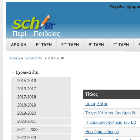
Μέγεθος γραμμ
Περί ...Παιδείας
ΑΡΧΙΚΉ
Ε΄ ΤΆΞΗ
ΣΤ' ΤΆΞΗ
Β' ΤΆΞΗ
Γ΄ ΤΆΞΗ
ΤΟ ΒΥΖΑΝΤΙΝΌ ΚΡΆΤΟΣ ΜΙΑ ΔΎΝΑΜΗ ΠΟΥ ΜΕΓΑΛΏΝΕΙ
Αρχική
Σχολικά έτη.
2017-2018
Σχολικά έτη.
2015-2016
2016-2017
Τίτλος
2017-2018
Γιορτή λήξης
2018-2019
Τα γενέθλια του Δημήτρη Θ.
2019-2020
2020-2021
Η μακαρονοπολιτεία του Β2
2021 - 2022
Ημερήσια εκδρομή
2022-2023