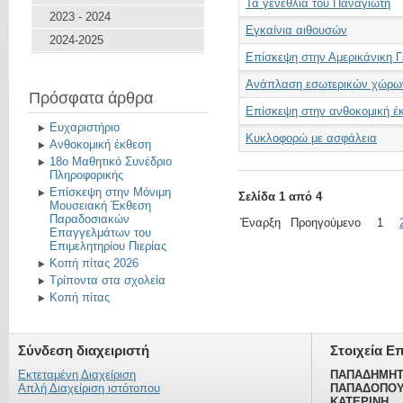
Τα γενέθλια του Παναγιώτη
2023 - 2024
Εγκαίνια αιθουσών
2024-2025
Επίσκεψη στην Αμερικάνικη 
Ανάπλαση εσωτερικών χώρω
Πρόσφατα άρθρα
Επίσκεψη στην ανθοκομική έ
Ευχαριστήριο
Κυκλοφορώ με ασφάλεια
Ανθοκομική έκθεση
18ο Μαθητικό Συνέδριο
Πληροφορικής
Επίσκεψη στην Μόνιμη
Σελίδα 1 από 4
Μουσειακή Έκθεση
Παραδοσιακών
Έναρξη
Προηγούμενο
1
Επαγγελμάτων του
Επιμελητηρίου Πιερίας
Κοπή πίτας 2026
Τρίποντα στα σχολεία
Κοπή πίτας
Σύνδεση διαχειριστή
Στοιχεία Ε
Εκτεταμένη Διαχείριση
ΠΑΠΑΔΗΜΗΤ
Απλή Διαχείριση ιστότοπου
ΠΑΠΑΔΟΠΟΥ
ΚΑΤΕΡΙΝΗ