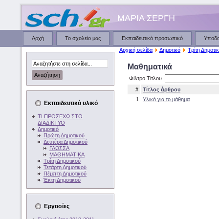
ΜΑΡΙΑ ΣΕΡΓΗ
Αρχή
Το σχολείο μας
Εκπαιδευτικό προσωπικό
Υποδ
Αρχική σελίδα
Δημοτικό
Τρίτη Δημοτι
Μαθηματικά
Φίλτρο Τίτλου
#
Τίτλος άρθρου
1
Υλικό για το μάθημα
Εκπαιδευτικό υλικό
ΤΙ ΠΡΟΣΕΧΩ ΣΤΟ
ΔΙΑΔΙΚΤΥΟ
Δημοτικό
Πρώτη Δημοτικού
Δευτέρα Δημοτικού
ΓΛΩΣΣΑ
ΜΑΘΗΜΑΤΙΚΑ
Τρίτη Δημοτικού
Τετάρτη Δημοτικού
Πέμπτη Δημοτικού
Έκτη Δημοτικού
Εργασίες