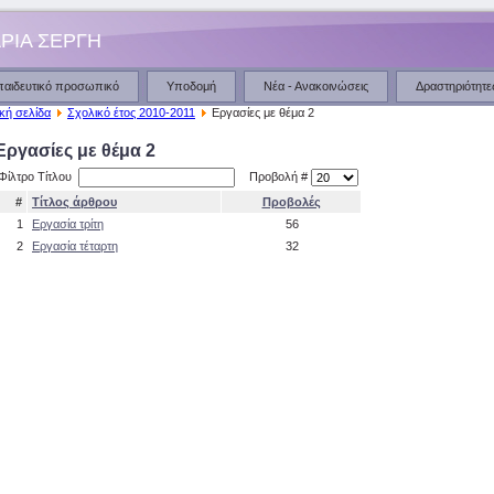
ΡΙΑ ΣΕΡΓΗ
παιδευτικό προσωπικό
Υποδομή
Νέα - Ανακοινώσεις
Δραστηριότητε
κή σελίδα
Σχολικό έτος 2010-2011
Εργασίες με θέμα 2
Εργασίες με θέμα 2
Φίλτρο Τίτλου
Προβολή #
#
Τίτλος άρθρου
Προβολές
1
Εργασία τρίτη
56
2
Εργασία τέταρτη
32