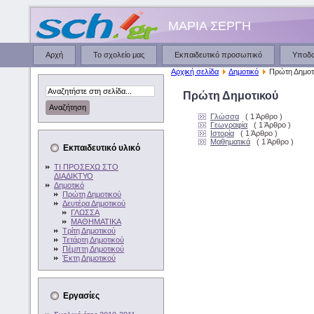
ΜΑΡΙΑ ΣΕΡΓΗ
Αρχή
Το σχολείο μας
Εκπαιδευτικό προσωπικό
Υποδ
Αρχική σελίδα
Δημοτικό
Πρώτη Δημοτ
Πρώτη Δημοτικού
Γλώσσα
( 1 Άρθρο )
Γεωγραφία
( 1 Άρθρο )
Ιστορία
( 1 Άρθρο )
Μαθηματικά
( 1 Άρθρο )
Εκπαιδευτικό υλικό
ΤΙ ΠΡΟΣΕΧΩ ΣΤΟ
ΔΙΑΔΙΚΤΥΟ
Δημοτικό
Πρώτη Δημοτικού
Δευτέρα Δημοτικού
ΓΛΩΣΣΑ
ΜΑΘΗΜΑΤΙΚΑ
Τρίτη Δημοτικού
Τετάρτη Δημοτικού
Πέμπτη Δημοτικού
Έκτη Δημοτικού
Εργασίες