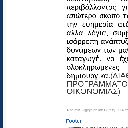
περιβάλλοντος γ
απώτερο σκοπό τ
μ
την ευη
ερία ατ
,
μ
άλλα λόγια
συ
ισόρροπη ανάπτυξ
μ
μ
δυνά
εων των
α
,
καταγωγή
να έχ
μ
ολοκληρω
ένες
μ
.
ΔΙ
δη
ιουργικά
(
ΠΡΟΓΡΑΜΜΑ
ΟΙΚΟΝΟΜΙΑΣ)
Τελευταία Ενημέρωση στις Πέμπτη, 11 Οκτώ
Footer