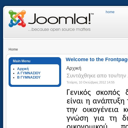
home
Home
Welcome to the Frontpag
Main Menu
Αρχική
Αρχική
Α ΓΥΜΝΑΣΙΟΥ
Συντάχθηκε απο τον/την 
Β ΓΥΜΝΑΣΙΟΥ
Τετάρτη, 10 Οκτώβριος 2012 14:55
Γενικός σκοπός 
είναι η ανάπτυξη
την οικογένεια κ
γνώση για τη δ
μ
,
οικονο
ικού
πο