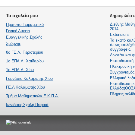
Τα σχολεία μου
Δημοφιλέστ
Διεθνής Μαθη
Πρότυπο Πειραματικό
2014
Γενικό Λύκειο
Extensions
Ευαγγελικής Σχολής
Τα εκατό καλ
Σμύρνης
όπως επιλέχθ
συγγραφείς.
8ο ΓΕ.Λ. Περιστερίου
Δωρεάν και φ
Εκπαιδευτική
1ο ΕΠΑ.Λ. Χαϊδαρίου
Ηλεκτρονική τ
1ο ΕΠΑ.Λ. Χίου
Συγχρονισμός 
Ελληνικό λεξι
Γυμνάσιο Καλαμωτής Χίου
Εκπαίδευση κα
ΓΕ.Λ Καλαμωτής Χίου
Ελλάδα(ΟΟΣΑ
Πλήρεις σελί
Τμήμα Μαθηματικών Ε.Κ.Π.Α.
Ιωνίδειος Σχολή Πειραιά