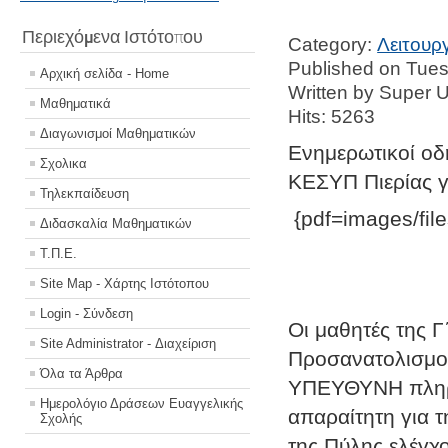
Περιεχόμενα Ιστότοπου
Category:
Λειτουρ
Published on Tues
Αρχική σελίδα - Home
Written by Super 
Μαθηματικά
Hits: 5263
Διαγωνισμοί Μαθηματικών
Ενημερωτικοί οδ
Σχολικα
ΚΕΣΥΠ Πιερίας γ
Τηλεκπαίδευση
{pdf=images/fil
Διδασκαλία Μαθηματικών
Τ.Π.Ε.
Site Map - Χάρτης Ιστότοπου
Login - Σύνδεση
Οι μαθητές της 
Site Administrator - Διαχείριση
Προσανατολισμο
Όλα τα Άρθρα
ΥΠΕΥΘΥΝΗ πληροφ
Ημερολόγιο Δράσεων Ευαγγελικής
απαραίτητη για 
Σχολής
της Πύλης ελέγχ