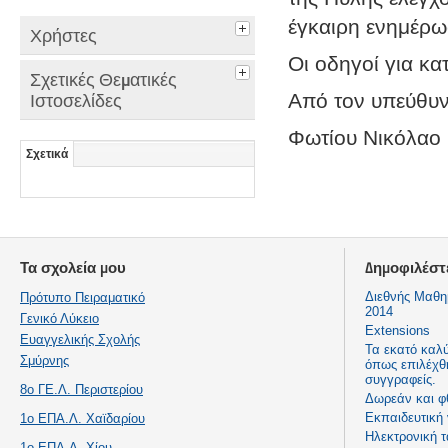
έγκαιρη ενημέρω
Χρήστες
Οι οδηγοί για κ
Σχετικές Θεματικές
Από τον υπεύθυν
Ιστοσελίδες
Φωτίου Νικόλαο
Σχετικά
Τα σχολεία μου
Δημοφιλέστ
Διεθνής Μαθη
Πρότυπο Πειραματικό
2014
Γενικό Λύκειο
Extensions
Ευαγγελικής Σχολής
Τα εκατό καλ
Σμύρνης
όπως επιλέχθ
συγγραφείς.
8ο ΓΕ.Λ. Περιστερίου
Δωρεάν και φ
Εκπαιδευτική
1ο ΕΠΑ.Λ. Χαϊδαρίου
Ηλεκτρονική τ
1ο ΕΠΑ.Λ. Χίου