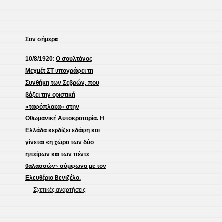
Σαν σήμερα
10/8/1920:
Ο σουλτάνος
Μεχμέτ ΣΤ υπογράφει τη
Συνθήκη των Σεβρών, που
βάζει την οριστική
«ταφόπλακα» στην
Οθωμανική Αυτοκρατορία. Η
Ελλάδα κερδίζει εδάφη και
γίνεται «η χώρα των δύο
ηπείρων και των πέντε
θαλασσών» σύμφωνα με τον
Ελευθέριο Βενιζέλο.
-
Σχετικές αναρτήσεις