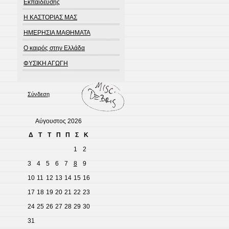
Εκπαίδευσης
Η ΚΑΣΤΟΡΙΑΣ ΜΑΣ
ΗΜΕΡΗΣΙΑ ΜΑΘΗΜΑΤΑ
Ο καιρός στην Ελλάδα
ΦΥΣΙΚΗ ΑΓΩΓΗ
Σύνδεση
Αύγουστος 2026
Δ
Τ
Τ
Π
Π
Σ
Κ
1
2
3
4
5
6
7
8
9
10
11
12
13
14
15
16
17
18
19
20
21
22
23
24
25
26
27
28
29
30
31