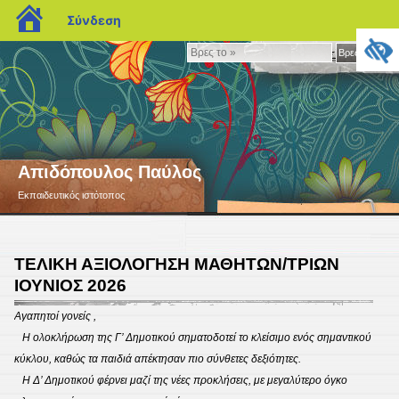
blogs.sch.gr
Σύνδεση
Βρες
Βρες το »
το
»
Απιδόπουλος Παύλος
Εκπαιδευτικός ιστότοπος
ΤΕΛΙΚΗ ΑΞΙΟΛΟΓΗΣΗ ΜΑΘΗΤΩΝ/ΤΡΙΩΝ
ΙΟΥΝΙΟΣ 2026
Αγαπητοί γονείς ,
Η ολοκλήρωση της Γ’ Δημοτικού σηματοδοτεί το κλείσιμο ενός σημαντικού
κύκλου, καθώς τα παιδιά απέκτησαν πιο σύνθετες δεξιότητες.
Η Δ’ Δημοτικού φέρνει μαζί της νέες προκλήσεις, με μεγαλύτερο όγκο