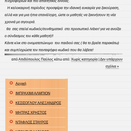
πληροφοριών και πιο απαιτητικές έννοιες.
Η καλοκαιρινή περίοδος προσφέρει την ιδανική ευκαιρία για ξεκούραση,
αλλά και για μια ήπια επανάληψη, ώστε οι μαθητές να ξεκινήσουν τη νέα
χρονιά με σιγουριά.
θα σας σταλεί κωδικός/συνθηματικό στο προσωπικό /viber/ για να ανοίξει
ο σύνδεσμος του κάθε μαθητή!!
Κάντε κλικ στο ονοματεπώνυμο του παιδιού σας ( θα το βρείτε παρακάτω)
και συμπληρώστε τον πενταψήφιο κωδικό που θα λάβετε!
από
Απιδόπουλος Παύλος
κάτω από:
Χωρίς κατηγορία
|
Δεν υπάρχουν
σχόλια »
Αρχική
ΙΜΠΡΑΧΙΜΙ ΑΛΜΠΙΟΝ
ΚΕΣΙΣΟΓΛΟΥ ΑΛΕΞΑΝΔΡΟΣ
ΜΗΤΡΑΣ ΧΡΗΣΤΟΣ
ΝΤΑΦΛΟΣ ΣΤΑΥΡΟΣ