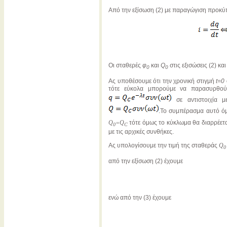
Από την εξίσωση (2) με παραγώγιση προκύ
Οι σταθερές
φ
και
Q
στις εξισώσεις (2) κα
0
0
Ας υποθέσουμε ότι την χρονική στιγμή
t=0
τότε εύκολα μπορούμε να παρασυρθούμ
σε αντιστοιχία μ
.Το συμπέρασμα αυτό ό
Q
=Q
τότε όμως το κύκλωμα θα διαρρέετ
0
C
με τις αρχικές συνθήκες.
Ας υπολογίσουμε την τιμή της σταθεράς
Q
0
από την εξίσωση (2) έχουμε
ενώ από την (3) έχουμε