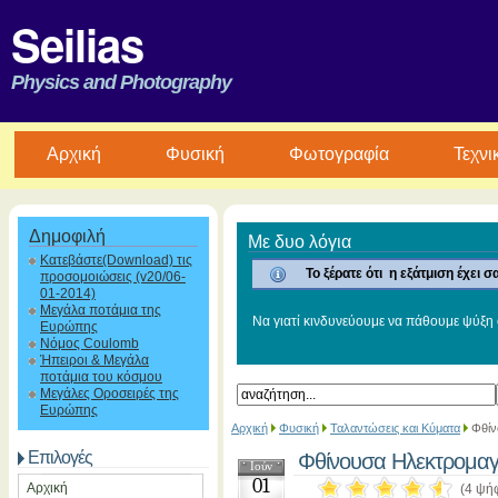
Seilias
Physics and Photography
Aρχική
Φυσική
Φωτογραφία
Τεχνι
Δημοφιλή
Με δυο λόγια
Κατεβάστε(Download) τις
Το ξέρατε ότι η εξάτμιση έχει
προσομοιώσεις (v20/06-
01-2014)
Μεγάλα ποτάμια της
Να γιατί κινδυνεύουμε να πάθουμε ψύξη ό
Ευρώπης
Νόμος Coulomb
Ήπειροι & Μεγάλα
ποτάμια του κόσμου
Μεγάλες Οροσειρές της
Ευρώπης
Αρχική
Φυσική
Ταλαντώσεις και Κύματα
Φθίν
Επιλογές
Φθίνουσα Ηλεκτρομαγ
Ιούν
01
Αρχική
(4 ψή