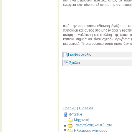
αυτή να μειώνεται εκθετικά όπως το πλάτο
ενέργεια ελαττώνεται εξ αιτίας της αντίστα
από την παραπάνω εξίσωση βγάζουμε το
πλησιάζει και αυτός στο μηδέν άρα η εφαπτ
ακόμη μεγαλύτερη και η κλίση της εφαπτο
κάποια σημεία να είναι σχεδόν οριζόντια
ρεύματος). Τέτοια συμπεριφορά όμως δεν π
Γράψτε σχόλιο
Σχόλια
Open All
|
Close All
ΦΥΣΙΚΗ
Μηχανική
Ταλαντώσεις και Κύματα
Ηλεκτρομαγνητισμός