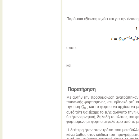
Παρόμοια εξίσωση ισχύει και για την ένταση
οπότε
και
Παρατήρηση
Με αυτήν την προσομοίωση ανατράπηκαν δ
πυκνωτής φορτισμένος και μηδενικό ρεύμα
την τιμή
Q
, και το φορτίο να αρχίσει να
0
αυτό τότε θα είχαμε το εξής αδύνατο την t=
θα ήταν αρνητική, δηλαδή το πλάτος του φ
φορτισμένο με φορτίο μεγαλύτερο από το μέγ
Η δεύτερη ήταν στον τρόπο που μεταβάλλετ
κάνει λάθος στον κώδικα του προγράμματο