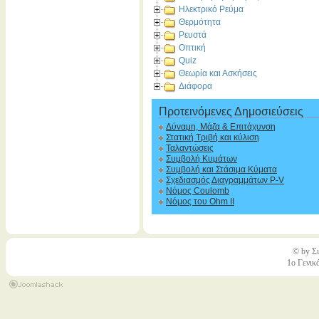
Ηλεκτρικό Ρεύμα
Θερμότητα
Ρευστά
Οπτική
Quiz
Θεωρία και Ασκήσεις
Διάφορα
Προτεινόμενες Δημοσιεύσεις
Δύναμη, Μάζα & Επιτάχυνση
Στατική Τριβή και κύλιση
Ταλαντώσεις
Συμβολή Κυμάτων
Συμβολή και Στάσιμα Κύματα
Σχεδιασμός Διαγραμμάτων P-V
Νόμος Coulomb
Νόμος του Ohm II
© by Σι
1ο Γενικ