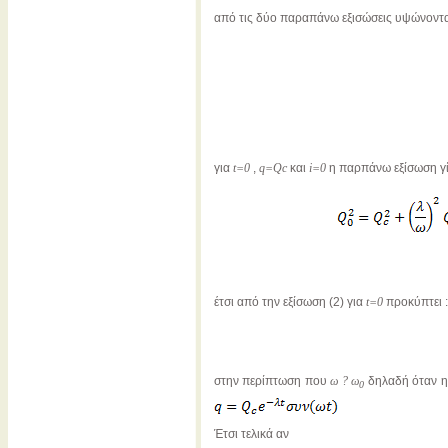
από τις δύο παραπάνω εξισώσεις υψώνοντα
για
t=0
,
q=Qc
και
i=0
η παρπάνω εξίσωση γί
έτσι από την εξίσωση (2) για
t=0
προκύπτει :
στην περίπτωση που
ω
? ω
δηλαδή όταν η 
0
Έτσι τελικά αν