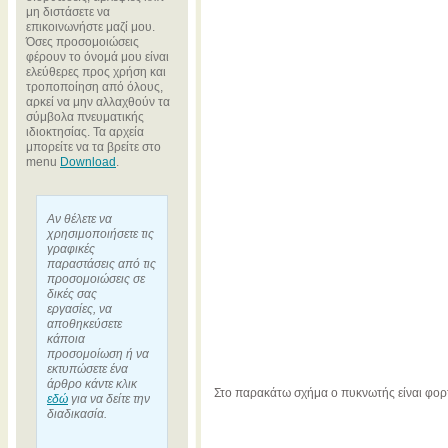
μη διστάσετε να
επικοινωνήστε μαζί μου.
Όσες προσομοιώσεις
φέρουν το όνομά μου είναι
ελεύθερες προς χρήση και
τροποποίηση από όλους,
αρκεί να μην αλλαχθούν τα
σύμβολα πνευματικής
ιδιοκτησίας. Τα αρχεία
μπορείτε να τα βρείτε στο
menu
Download
.
Αν θέλετε να
χρησιμοποιήσετε τις
γραφικές
παραστάσεις από τις
προσομοιώσεις σε
δικές σας
εργασίες, να
αποθηκεύσετε
κάποια
προσομοίωση ή να
εκτυπώσετε ένα
άρθρο κάντε κλικ
Στο παρακάτω σχήμα ο πυκνωτής είναι φορ
εδώ
για να δείτε την
διαδικασία.