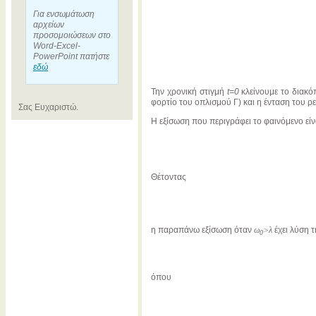
Για ενσωμάτωση
αρχείων
προσομοιώσεων στο
Word-Excel-
PowerPoint πατήστε
εδώ
Την χρονική στιγμή
t=0
κλείνουμε το διακό
φορτίο του οπλισμού Γ) και η ένταση του ρ
Σας Ευχαριστώ.
Η εξίσωση που περιγράφει το φαινόμενο είνα
Θέτοντας
η παραπάνω εξίσωση όταν
ω
>λ
έχει λύση τ
0
όπου