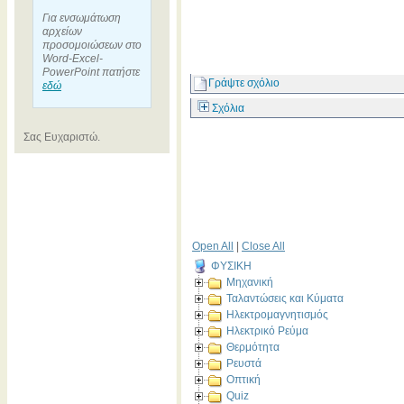
Για ενσωμάτωση
αρχείων
προσομοιώσεων στο
Word-Excel-
PowerPoint πατήστε
Γράψτε σχόλιο
εδώ
Σχόλια
Σας Ευχαριστώ.
Open All
|
Close All
ΦΥΣΙΚΗ
Μηχανική
Ταλαντώσεις και Κύματα
Ηλεκτρομαγνητισμός
Ηλεκτρικό Ρεύμα
Θερμότητα
Ρευστά
Οπτική
Quiz