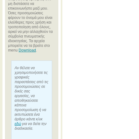
μη διστάσετε να
επικοινωνήστε μαζί μου.
Όσες προσομοιώσεις
φέρουν το όνομά μου είναι
ελεύθερες προς χρήση και
τροποποίηση από όλους,
αρκεί να μην αλλαχθούν τα
σύμβολα πνευματικής
ιδιοκτησίας. Τα αρχεία
μπορείτε να τα βρείτε στο
menu
Download
.
Αν θέλετε να
χρησιμοποιήσετε τις
γραφικές
παραστάσεις από τις
προσομοιώσεις σε
δικές σας
εργασίες, να
αποθηκεύσετε
κάποια
προσομοίωση ή να
εκτυπώσετε ένα
άρθρο κάντε κλικ
εδώ
για να δείτε την
διαδικασία.