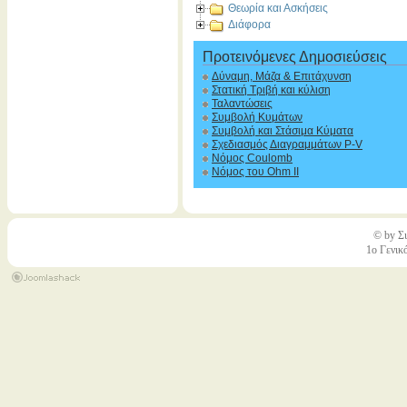
Θεωρία και Ασκήσεις
Διάφορα
Προτεινόμενες Δημοσιεύσεις
Δύναμη, Μάζα & Επιτάχυνση
Στατική Τριβή και κύλιση
Ταλαντώσεις
Συμβολή Κυμάτων
Συμβολή και Στάσιμα Κύματα
Σχεδιασμός Διαγραμμάτων P-V
Νόμος Coulomb
Νόμος του Ohm II
© by Σι
1ο Γενικ