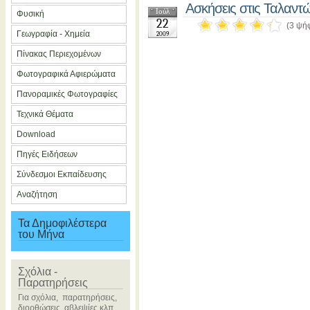
Ασκήσεις στις Ταλαντ
Ιούλ
Φυσική
22
(3 ψή
Γεωγραφία - Χημεία
2009
Πίνακας Περιεχομένων
Φωτογραφικά Αφιερώματα
Πανοραμικές Φωτογραφίες
Τεχνικά Θέματα
Download
Πηγές Ειδήσεων
Σύνδεσμοι Εκπαίδευσης
Αναζήτηση
Τα Δημοφιλέστερα
του Μήνα
Σχόλια -
Παρατηρήσεις
Για σχόλια, παρατηρήσεις,
διορθώσεις, αβλεψίες κλπ