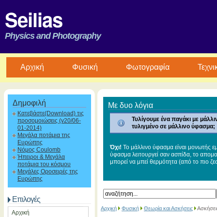
Seilias
Physics and Photography
Aρχική
Φυσική
Φωτογραφία
Τεχνι
Δημοφιλή
Με δυο λόγια
Κατεβάστε(Download) τις
Τυλίγουμε ένα παγάκι με μάλλι
προσομοιώσεις (v20/06-
τυλιγμένο σε μάλλινο ύφασμα;
01-2014)
Μεγάλα ποτάμια της
Ευρώπης
Όχι!
Το μάλλινο ύφασμα είναι μονωτής εμ
Νόμος Coulomb
ύφασμα λειτουργεί σαν ασπίδα, το απομο
Ήπειροι & Μεγάλα
μπορεί να μπεί θερμότητα (από το πιο ζε
ποτάμια του κόσμου
Μεγάλες Οροσειρές της
Ευρώπης
Επιλογές
Αρχική
Φυσική
Θεωρία και Ασκήσεις
Ασκήσεις
Αρχική