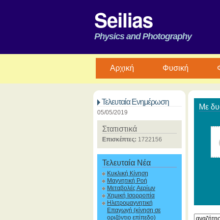
Seilias
Physics and Photography
Aρχική
Φυσική
Τελευταία Ενημέρωση
Με δυ
05/05/2019
Στατιστικά
Επισκέπτες:
1722156
Τελευταία Νέα
Κυκλική Κίνηση
Μαγνητική Ροή
Μεταβολές Αερίων
Χημική Ισορροπία
Ηλετρομαγνητική
Επαγωγή (κίνηση σε
οριζόντιο επίπεδο)