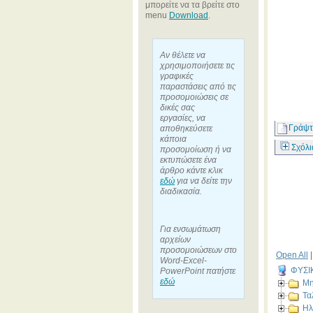
μπορείτε να τα βρείτε στο
menu
Download
.
Αν θέλετε να
χρησιμοποιήσετε τις
γραφικές
παραστάσεις από τις
προσομοιώσεις σε
δικές σας
εργασίες, να
Γράψτ
αποθηκεύσετε
κάποια
Σχόλι
προσομοίωση ή να
εκτυπώσετε ένα
άρθρο κάντε κλικ
εδώ
για να δείτε την
διαδικασία.
Για ενσωμάτωση
αρχείων
προσομοιώσεων στο
Open All
Word-Excel-
ΦΥΣΙ
PowerPoint πατήστε
εδώ
Μη
Τα
Ηλ