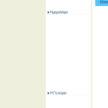
Εξανα
Ημερολόγιο
Η Γη τώρα :