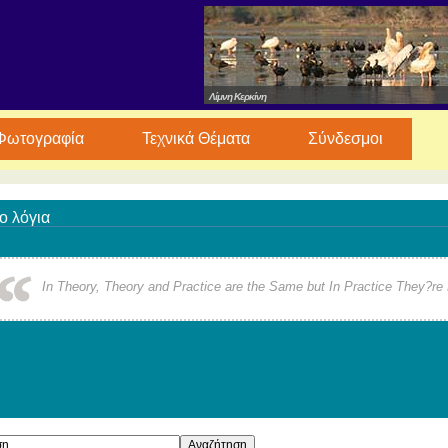
Λίμνη Κερκίνη
Φωτογραφία
Τεχνικά Θέματα
Σύνδεσμοι
ο λόγια
In Theory, Theory and Practice are the Same but In Practice They?re D