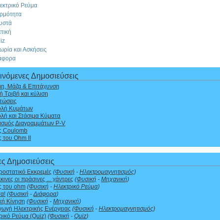
εκτρικό Ρεύμα
ρμότητα
υστά
τική
iz
ωρία και Ασκήσεις
άφορα
ινόμενες Δημοσιεύσεις
η, Μάζα & Επιτάχυνση
ή Τριβή και κύλιση
τώσεις
ολή Κυμάτων
λή και Στάσιμα Κύματα
ασμός Διαγραμμάτων P-V
ς Coulomb
 του Ohm II
ες Δημοσιεύσεις
ροστατικό Εκκρεμές
(
Φυσική
-
Ηλεκτρομαγνητισμός
)
κινες οι πράσινες ... χάντρες
(
Φυσική
-
Μηχανική
)
 του ohm
(
Φυσική
-
Ηλεκτρικό Ρεύμα
)
α!
(
Φυσική
-
Διάφορα
)
κή Κίνηση
(
Φυσική
-
Μηχανική
)
ωγή Ηλεκτρικής Ενέργειας
(
Φυσική
-
Ηλεκτρομαγνητισμός
)
ρικό Ρεύμα (Quiz)
(
Φυσική
-
Quiz
)