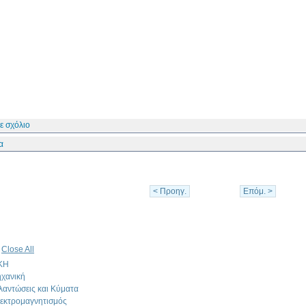
ε σχόλιο
α
< Προηγ.
Επόμ. >
|
Close All
ΚΗ
χανική
λαντώσεις και Κύματα
εκτρομαγνητισμός