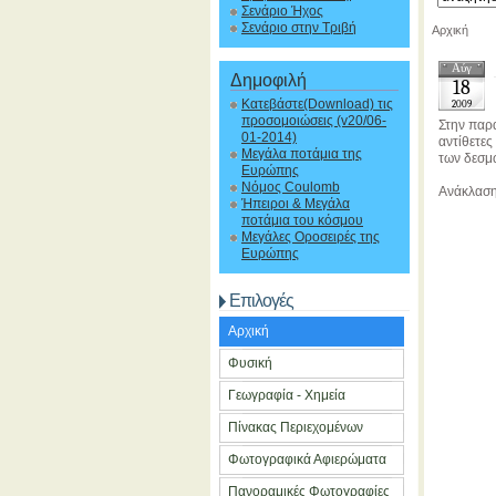
Σενάριο Ήχος
Σενάριο στην Τριβή
Αρχική
Αύγ
Δημοφιλή
18
Κατεβάστε(Download) τις
2009
προσομοιώσεις (v20/06-
Στην παρ
01-2014)
αντίθετες
Μεγάλα ποτάμια της
των δεσμώ
Ευρώπης
Νόμος Coulomb
Ανάκλαση
Ήπειροι & Μεγάλα
ποτάμια του κόσμου
Μεγάλες Οροσειρές της
Ευρώπης
Επιλογές
Αρχική
Φυσική
Γεωγραφία - Χημεία
Πίνακας Περιεχομένων
Φωτογραφικά Αφιερώματα
Πανοραμικές Φωτογραφίες