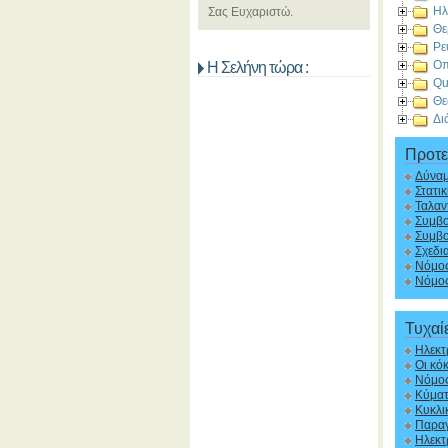
Ηλ
Σας Ευχαριστώ.
Θε
Ρε
Οπ
Η Σελήνη τώρα :
Qu
Θε
Δι
Προτε
Δύναμ
Στατικ
Ταλαν
Συμβ
Συμβο
Σχεδι
Νόμο
Νόμος
Τυχαί
Ηλεκτ
Οι κόκ
Νόμος
Κύματ
Κυκλι
Παραγ
Ηλεκτ