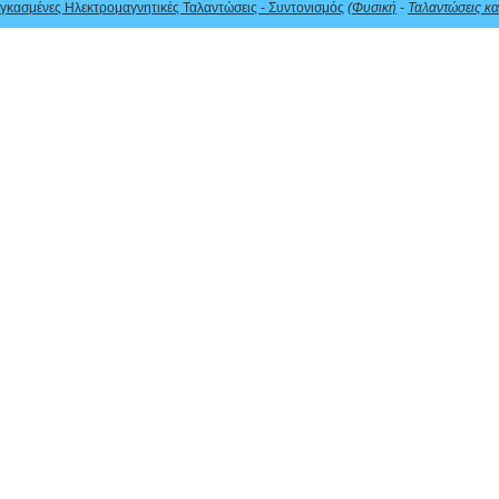
γκασμένες Ηλεκτρομαγνητικές Ταλαντώσεις - Συντονισμός
(
Φυσική
-
Ταλαντώσεις κα