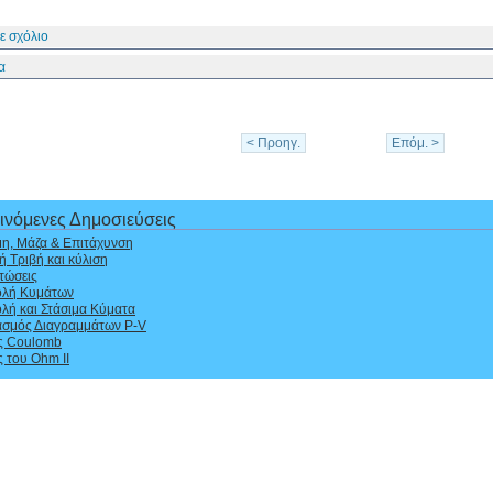
ε σχόλιο
α
< Προηγ.
Επόμ. >
ινόμενες Δημοσιεύσεις
η, Μάζα & Επιτάχυνση
ή Τριβή και κύλιση
τώσεις
ολή Κυμάτων
λή και Στάσιμα Κύματα
ασμός Διαγραμμάτων P-V
ς Coulomb
 του Ohm II