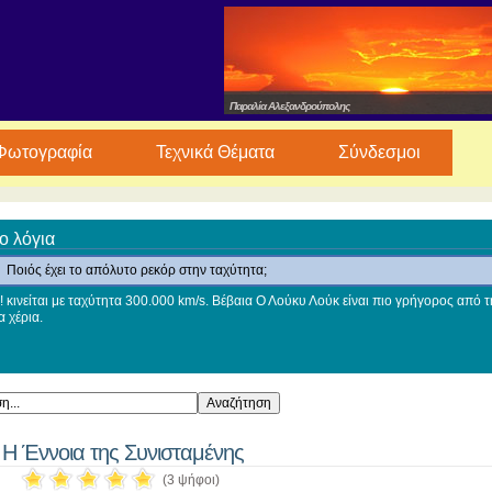
Παραλία Αλεξανδρούπολης
Φωτογραφία
Τεχνικά Θέματα
Σύνδεσμοι
ο λόγια
Ποιός έχει το απόλυτο ρεκόρ στην ταχύτητα;
 κινείται με ταχύτητα 300.000 km/s. Βέβαια Ο Λούκυ Λούκ είναι πιο γρήγορος από τη
 χέρια.
Η Έννοια της Συνισταμένης
(3 ψήφοι)