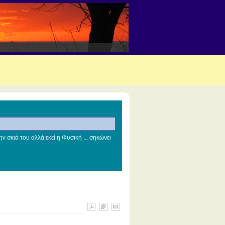
ν σκιά του αλλά εκεί η Φυσική ... σηκώνει