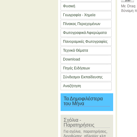
2010
Φυσική
Με Draq 
δύναμη πρ
Γεωγραφία - Χημεία
Πίνακας Περιεχομένων
Φωτογραφικά Αφιερώματα
Πανοραμικές Φωτογραφίες
Τεχνικά Θέματα
Download
Πηγές Ειδήσεων
Σύνδεσμοι Εκπαίδευσης
Αναζήτηση
Τα Δημοφιλέστερα
του Μήνα
Σχόλια -
Παρατηρήσεις
Για σχόλια, παρατηρήσεις,
διορθώσεις, αβλεψίες κλπ