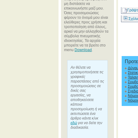
μη διστάσετε να
επικοινωνήστε μαζί μου.
Γράψτ
Όσες προσομοιώσεις
φέρουν το όνομά μου είναι
Σχόλι
ελεύθερες προς χρήση και
τροποποίηση από όλους,
αρκεί να μην αλλαχθούν τα
σύμβολα πνευματικής
ιδιοκτησίας. Τα αρχεία
μπορείτε να τα βρείτε στο
menu
Download
.
Προτε
Αν θέλετε να
Δύναμ
χρησιμοποιήσετε τις
Στατικ
γραφικές
Ταλαν
παραστάσεις από τις
Συμβ
προσομοιώσεις σε
Συμβο
δικές σας
Σχεδι
εργασίες, να
Νόμο
αποθηκεύσετε
Νόμος
κάποια
προσομοίωση ή να
εκτυπώσετε ένα
άρθρο κάντε κλικ
εδώ
για να δείτε την
διαδικασία.