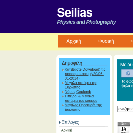
Seilias
Physics and Photography
Aρχική
Φυσική
Δημοφιλή
Με δυ
Κατεβάστε(Download) τις
προσομοιώσεις (v20/06-
01-2014)
Το φως!
Μεγάλα ποτάμια της
ψηλά τα
Ευρώπης
Νόμος Coulomb
Ήπειροι & Μεγάλα
ποτάμια του κόσμου
Μεγάλες Οροσειρές της
Ευρώπης
Επιλογές
Σεπ
14
Αρχική