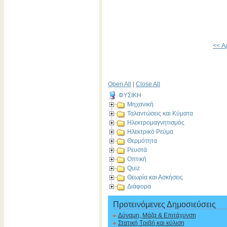
<< Α
Open All
|
Close All
ΦΥΣΙΚΗ
Μηχανική
Ταλαντώσεις και Κύματα
Ηλεκτρομαγνητισμός
Ηλεκτρικό Ρεύμα
Θερμότητα
Ρευστά
Οπτική
Quiz
Θεωρία και Ασκήσεις
Διάφορα
Προτεινόμενες Δημοσιεύσεις
Δύναμη, Μάζα & Επιτάχυνση
Στατική Τριβή και κύλιση