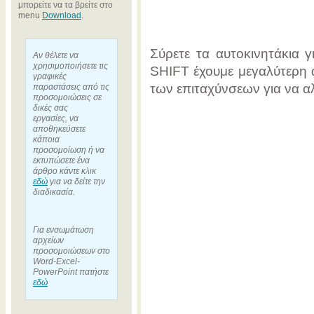
μπορείτε να τα βρείτε στο
menu
Download
.
Σύρετε τα αυτοκινητάκια 
Αν θέλετε να
χρησιμοποιήσετε τις
SHIFT έχουμε μεγαλύτερη α
γραφικές
των επιταχύνσεων για να αλ
παραστάσεις από τις
προσομοιώσεις σε
δικές σας
εργασίες, να
αποθηκεύσετε
κάποια
προσομοίωση ή να
εκτυπώσετε ένα
άρθρο κάντε κλικ
εδώ
για να δείτε την
διαδικασία.
Για ενσωμάτωση
αρχείων
προσομοιώσεων στο
Word-Excel-
PowerPoint πατήστε
εδώ