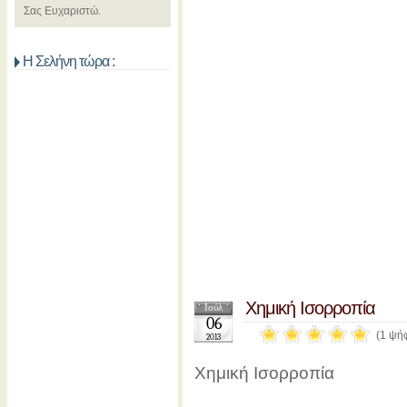
Σας Ευχαριστώ.
Η Σελήνη τώρα :
Χημική Ισορροπία
Ιούλ
06
(1 ψή
2013
Χημική Ισορροπία