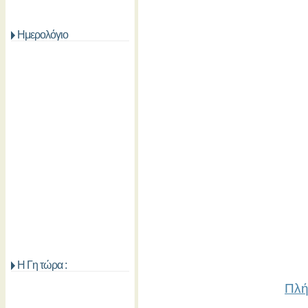
Ημερολόγιο
Η Γη τώρα :
Πλή