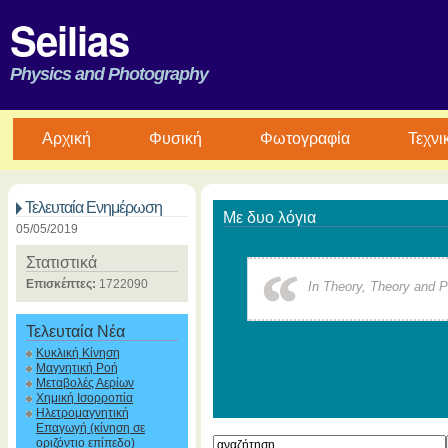
Seilias
Physics and Photography
Aρχική
Φυσική
Φωτογραφία
Τεχνι
Τελευταία Ενημέρωση
Με δυο λόγια
05/05/2019
Στατιστικά
Επισκέπτες:
1722090
In Theory, Theory and P
Τελευταία Νέα
Κυκλική Κίνηση
Μαγνητική Ροή
Μεταβολές Αερίων
Χημική Ισορροπία
Ηλετρομαγνητική
Επαγωγή (κίνηση σε
οριζόντιο επίπεδο)