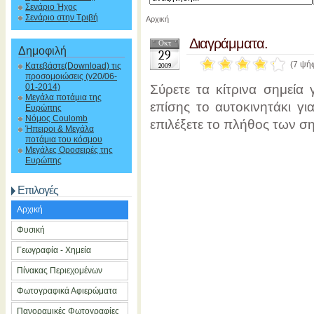
Σενάριο Ήχος
Σενάριο στην Τριβή
Αρχική
Διαγράμματα.
Οκτ
Δημοφιλή
29
(7 ψή
Κατεβάστε(Download) τις
2009
προσομοιώσεις (v20/06-
Σύρετε τα κίτρινα σημεία 
01-2014)
Μεγάλα ποτάμια της
επίσης το αυτοκινητάκι γι
Ευρώπης
Νόμος Coulomb
επιλέξετε το πλήθος των σ
Ήπειροι & Μεγάλα
ποτάμια του κόσμου
Μεγάλες Οροσειρές της
Ευρώπης
Επιλογές
Αρχική
Φυσική
Γεωγραφία - Χημεία
Πίνακας Περιεχομένων
Φωτογραφικά Αφιερώματα
Πανοραμικές Φωτογραφίες