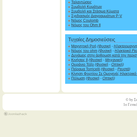
Ταλαντώσεις
Συμβολή Κυμάτων
Συμβολή και Στάσιμα Κύματα
Σχεδιασμός Διαγραμμάτων P-V
Νόμος Coulomb
Νόμος του Ohm II
Τυχαίες Δημοσιεύσεις
Μαγνητική Ροή
(
Φυσική
-
Ηλεκτρομαγνη
Νόμος του ohm
(
Φυσική
-
Ηλεκτρικό Ρε
Δυνάμεις στην άρθρωση κατά την περι
Κινήσεις ΙΙ
(
Φυσική
-
Μηχανική
)
Ουράνιο Τόξο
(
Φυσική
-
Οπτική
)
Πείραμα Torricelli
(
Φυσική
-
Ρευστά
)
Κίνηση Φορτίου Σε Ομογενές Ηλεκτρικό
Πόλωση
(
Φυσική
-
Οπτική
)
© by Σι
1ο Γενικ