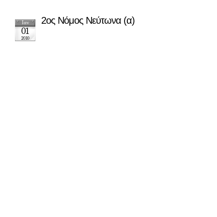
2ος Νόμος Νεύτωνα (α)
Ιαν
01
2010