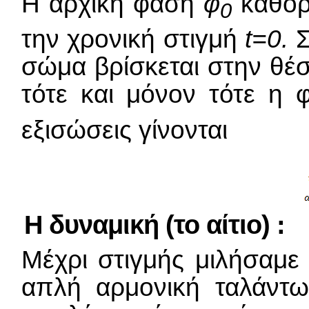
Η αρχική φάση
φ
καθορί
0
την χρονική στιγμή
t=0.
Σ
σώμα βρίσκεται στην θέ
τότε και μόνον τότε η
εξισώσεις γίνονται
Η δυναμική (το αίτιο) :
Μέχρι στιγμής μιλήσαμε 
απλή αρμονική ταλάντω