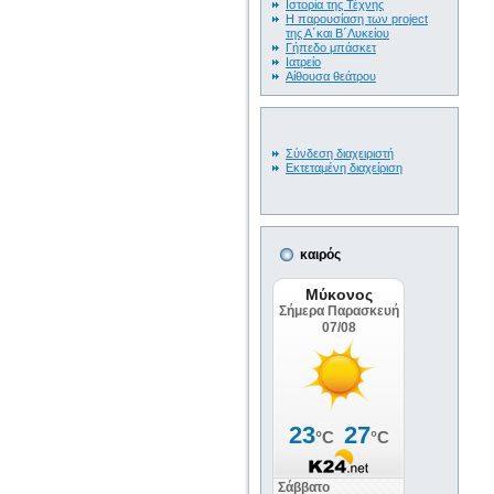
Ιστορία της Τέχνης
Η παρουσίαση των project
της Α΄και Β΄Λυκείου
Γήπεδο μπάσκετ
Ιατρείο
Αίθουσα θεάτρου
Σύνδεση διαχειριστή
Εκτεταμένη διαχείριση
καιρός