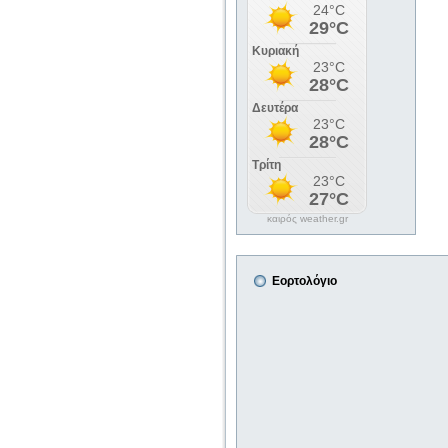
καιρός weather.gr
Εορτολόγιο