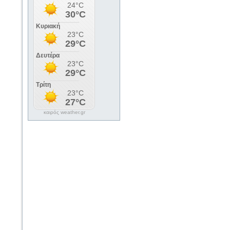
καιρός weather.gr