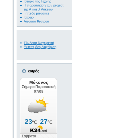
Ιστορία της Τέχνης
Η παρουσίαση των project
της Α΄και Β΄Λυκείου
Γήπεδο μπάσκετ
Ιατρείο
Αίθουσα θεάτρου
Σύνδεση διαχειριστή
Εκτεταμένη διαχείριση
καιρός