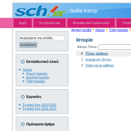
Sofia Kamp
Αρχή
Το σχολείο μας
Εκπαιδευτικό προσωπικό
Υποδ
Αρχική σελίδα
Λύκειο
Τρίτη Λυκείου
Ιστορία
Φίλτρο Τίτλου
#
Τίτλος άρθρου
1
Ιστορία της Τέχνης
Εκπαιδευτικό υλικό
2
Υλικό για το μάθημα
Λύκειο
Πρώτη Λυκείου
Δευτέρα Λυκείου
Τρίτη Λυκείου
Εργασίες
Σχολικό έτος 2010-2011
Σχολικό έτος 2011-2012
Πρόσφατα άρθρα