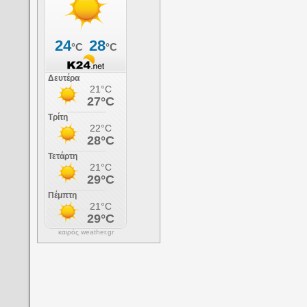
καιρός weather.gr