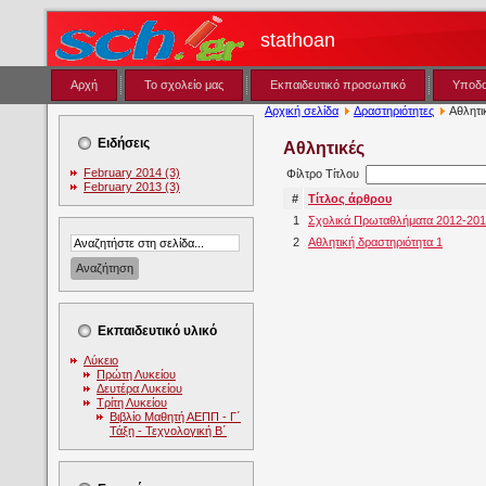
stathoan
Αρχή
Το σχολείο μας
Εκπαιδευτικό προσωπικό
Υποδ
Αρχική σελίδα
Δραστηριότητες
Αθλητι
Ειδήσεις
Αθλητικές
February 2014 (3)
Φίλτρο Τίτλου
February 2013 (3)
#
Τίτλος άρθρου
1
Σχολικά Πρωταθλήματα 2012-20
2
Αθλητική δραστηριότητα 1
Εκπαιδευτικό υλικό
Λύκειο
Πρώτη Λυκείου
Δευτέρα Λυκείου
Τρίτη Λυκείου
Βιβλίο Μαθητή ΑΕΠΠ - Γ΄
Τάξη - Τεχνολογική Β΄