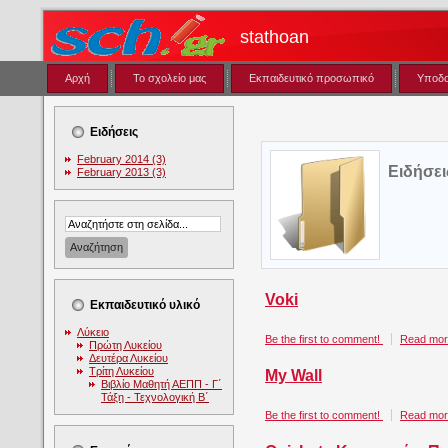
stathoan
Αρχή
Το σχολείο μας
Εκπαιδευτικό προσωπικό
Υποδ
Ειδήσεις
February 2014 (3)
Ειδήσεις
February 2013 (3)
Voki
Εκπαιδευτικό υλικό
Λύκειο
Be the first to comment!
Read more
Πρώτη Λυκείου
Δευτέρα Λυκείου
Τρίτη Λυκείου
My Wall
Βιβλίο Μαθητή ΑΕΠΠ - Γ΄
Τάξη - Τεχνολογική Β΄
Be the first to comment!
Read more