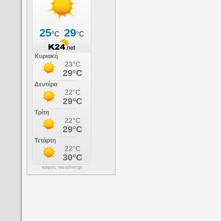
καιρός weather.gr