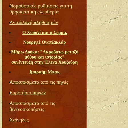
Νομοθετικές ρυθμίσεις για τη
θρησκευτική ελευθερία
Ανταλλαγή πληθυσμών
O Xουσνί και η Σεμρά.
Νουριγιέ Ονατζακλάρ
Μάρω Δούκα: "Ακροβατώ μεταξύ
μύθου και ιστορίας"
συνέντευξη στην Έλενα Χουζούρη
Ιμπραήμ Μπακ
Αποσπάσματα από τις πηγές
Ευρετήριο πηγών
Αποσπάσματα από τις
βιντεοσκοπήσεις
Χαΐνηδες