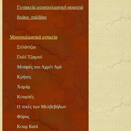
Γυναικεία μουσουλμανική φορεσιά
βράκα_σαλβάρι
Μ
ουσουλμανικά μνημεία
Σπλάντζια
Γιαλί Τζαμισί
Μιναρές του Αχμέτ
Αγά
Κρήνες
Χαμάμ
Κουμπές
Ο τεκές των Μελβεβήδων
Φάρος
Κουμ Καπί