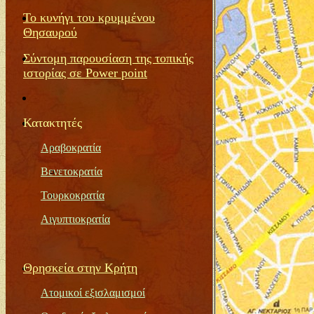
Το κυνήγι του κρυμμένου
Θησαυρού
Σύντομη παρουσίαση της τοπικής
ιστορίας σε
Power
point
Κατακτητέ
ς
Αραβοκρατία
Βενετοκρατία
Τουρκοκρατία
Αιγυπτιοκρατία
Θρησκεία στην Κρήτη
Ατομικοί εξισλαμισμοί