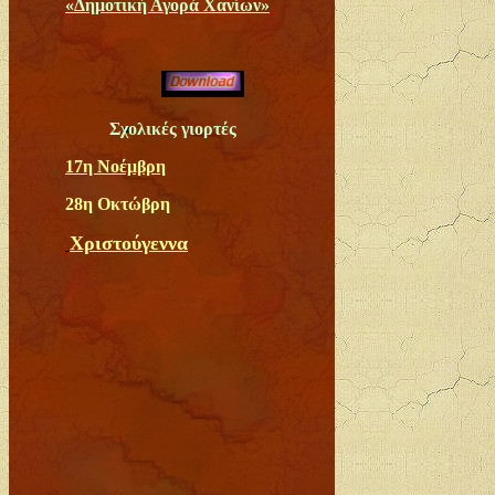
«Δημοτική Αγορά Χανίων»
Σχολικές γιορτές
17η Νοέμβρη
28η Oκτώβρη
Χριστούγεννα