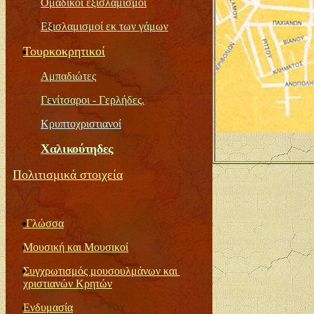
Ομαδικοί εξισλαμισμοί
Εξισλαμισμοί εκ των γάμων
Τουρκοκρητικ
οί
Αμπαδιώτες
Γενίτσαροι
-
Γερλήδες.
Κρυπτοχριστιαν
οί
Χ
αλικούτηδες
Πολιτισμικά στοιχεία
Γλώσσα
Μουσική και Μουσικοί
Συγχρωτισμός μουσουλμάνων και
χριστιανών Κρητών
Ενδυμασία