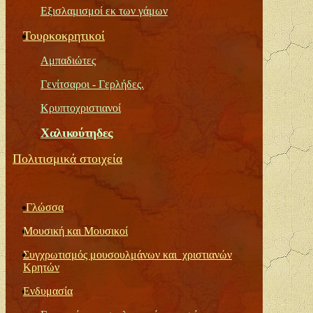
Εξισλαμισμοί εκ των γάμων
Τουρκοκρητικ
οί
Αμπαδιώτες
Γενίτσαροι
-
Γερλήδες.
Κρυπτοχριστιαν
οί
Χ
αλικούτηδες
Πολιτισμικά στοιχεία
Γλώσσα
Μουσική και Μουσικοί
Συγχρωτισμός μουσουλμάνων και χριστιανών
Κρητών
Ενδυμασία