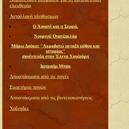
ελευθερία
Ανταλλαγή πληθυσμών
O Xουσνί και η Σεμρά.
Νουριγιέ Ονατζακλάρ
Μάρω Δούκα: "Ακροβατώ μεταξύ μύθου και
ιστορίας"
συνέντευξη στην Έλενα Χουζούρη
Ιμπραήμ Μπακ
Αποσπάσματα από τις πηγές
Ευρετήριο πηγών
Αποσπάσματα από τις βιντεοσκοπήσεις
Χαΐνηδες