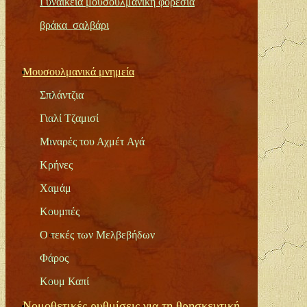
Γυναικεία μουσουλμανική φορεσιά
βράκα_σαλβάρι
Μ
ουσουλμανικά μνημεία
Σπλάντζια
Γιαλί Τζαμισί
Μιναρές του Αχμέτ
Αγά
Κρήνες
Χαμάμ
Κουμπές
Ο τεκές των Μελβεβήδων
Φάρος
Κουμ Καπί
Νομοθετικές ρυθμίσεις για τη θρησκευτική