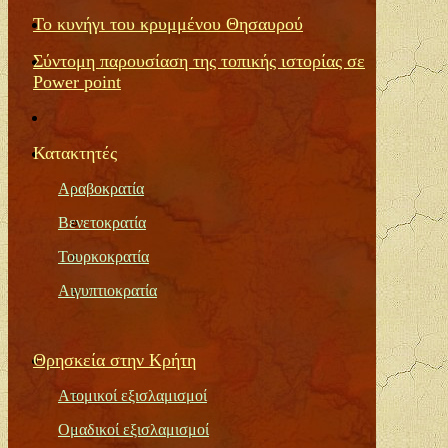
Το κυνήγι του κρυμμένου Θησαυρού
Σύντομη παρουσίαση της τοπικής ιστορίας σε
Power
point
Κατακτητέ
ς
Αραβοκρατία
Βενετοκρατία
Τουρκοκρατία
Αιγυπτιοκρατία
Θρησκεία στην Κρήτη
Ατομικοί εξισλαμισμοί
Ομαδικοί εξισλαμισμοί