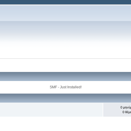
SMF - Just Installed!
0 μηνύ
0 θέμ