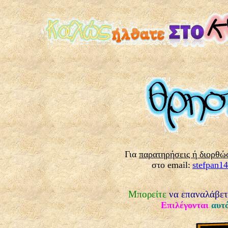
Για
παρατηρήσεις ή διορθώ
στο
email
:
stefpan
1
Μπορείτε
να επαναλάβετ
Επιλέγονται
αυτ