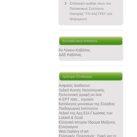
Επίσκεψη ομάδας νέων του
Πολιτιστικού Συλλόγου
Παναγίας "ΤΟ ΚΑΣΤΡΟ" στο
Ντόρτμουντ
Εκπαιδευτικοί ιστότοποι
6ο Λύκειο Καβάλας
ΔΔΕ Καβάλας
Χρήσιμοι Σύνδεσμοι
Ασφαλές διαδίκτυο
Λεξικό Κοινής Νεοελληνικής
Πολυτονική γραφή on line
Η ΕΡΤ πάει... σχολείο
Κατάλογος μουσείων της Ελλάδας
Παιδαγωγικό Ινστιτούτο
Λεξικό της Αρχ.Ελλ.Γλώσσας των
Liddell & Scott
Ελληνική Ιστορία-Ίδρυμα Μείζονος
Ελληνισμού
Web Gallery of art
Ελληνικός Πολιτισμός: Υλικό για το