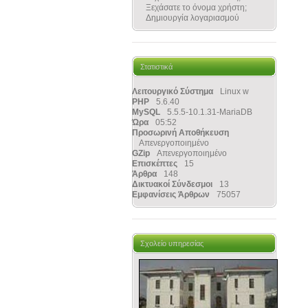
Ξεχάσατε το όνομα χρήστη;
Δημιουργία λογαριασμού
Στατιστικά
Λειτουργικό Σύστημα
Linux w
PHP
5.6.40
MySQL
5.5.5-10.1.31-MariaDB
Ώρα
05:52
Προσωρινή Αποθήκευση
Απενεργοποιημένο
GZip
Απενεργοποιημένο
Επισκέπτες
15
Άρθρα
148
Δικτυακοί Σύνδεσμοι
13
Εμφανίσεις Άρθρων
75057
Σχολείο υπηρεσίας