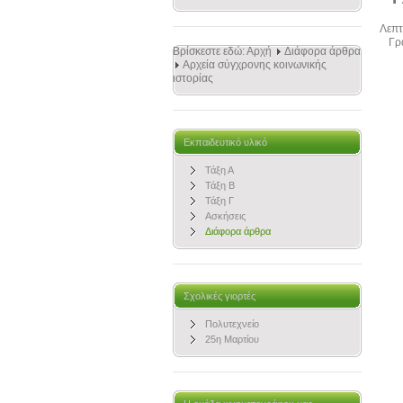
Λεπτ
Γρ
Βρίσκεστε εδώ:
Αρχή
Διάφορα άρθρα
Αρχεία σύγχρονης κοινωνικής
ιστορίας
Εκπαιδευτικό υλικό
Τάξη Α
Τάξη Β
Τάξη Γ
Ασκήσεις
Διάφορα άρθρα
Σχολικές γιορτές
Πολυτεχνείο
25η Μαρτίου