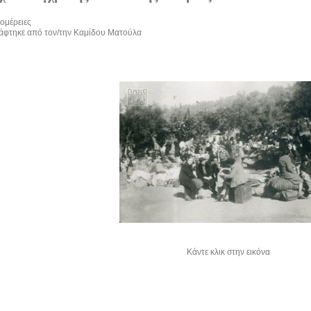
ομέρειες
άφτηκε από τον/την Καμίδου Ματούλα
Κάντε κλικ στην εικόνα