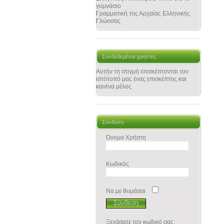
γυμνάσιο
Γραμματική της Αρχαίας Ελληνικής
Γλώσσας
Συνδεδεμένοι χρήστες
Αυτήν τη στιγμή επισκέπτονται τον
ιστότοπό μας ένας επισκέπτης και
κανένα μέλος
Σύνδεση
Όνομα Χρήστη
Κωδικός
Να με θυμάσαι
Ξεχάσατε τον κωδικό σας;