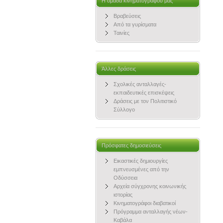
Η ομάδα κινηματογράφου μας
Βραβεύσεις
Από τα γυρίσματα
Ταινίες
Άλλες δράσεις
Σχολικές ανταλλαγές-
εκπαιδευτικές επισκέψεις
Δράσεις με τον Πολιτιστικό
Σύλλογο
Πρόσφατες δημοσιεύσεις
Εικαστικές δημιουργίες
εμπνευσμένες από την
Οδύσσεια
Αρχεία σύγχρονης κοινωνικής
ιστορίας
Κινηματογράφοι διαβατικοί
Πρόγραμμα ανταλλαγής νέων-
Καβάλα