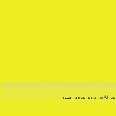
©2026 raindrops
Entries RSS
and