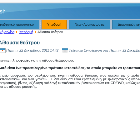
hsh
παιδευτικό προσωπικό
Υποδομή
Νέα - Ανακοινώσεις
Δραστηριότητε
κή σελίδα
Υποδομή
Αίθουσα θεάτρου
Αίθουσα θεάτρου
Πέμπτη, 22 Δεκέμβριος 2011 14:42 |
Τελευταία Ενημέρωση στις Πέμπτη, 22 Δεκέμβρ
Γενικές πληροφορίες για την αίθουσα θεάτρου μας
Αυτό είναι ένα προεπιλεγμένο πρότυπο ιστοσελίδας, το οποίο μπορείτε να τροποποι
Σημείο αναφοράς του σχολείου μας είναι η αίθουσα θεάτρου, που οφείλει την ύπαρξ
εκπαιδευτικών και των γονέων. Η ίδια αίθουσα είναι εξοπλισμένη με ηλεκτρονικούς υπο
(projectors), βίντεο, αξιόλογη συλλογή εκπαιδευτικών βιντεοκασετών και CD/DVD, καθώς κα
και ως αίθουσα μουσικής.