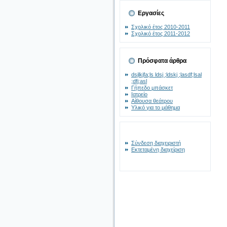
Εργασίες
Σχολικό έτος 2010-2011
Σχολικό έτος 2011-2012
Πρόσφατα άρθρα
dsjlkjfa;ls ldsj ;ldskj ;lasdf;lsal
;dfj;asl
Γήπεδο μπάσκετ
Ιατρείο
Αίθουσα θεάτρου
Υλικό για το μάθημα
Σύνδεση διαχειριστή
Εκτεταμένη διαχείριση