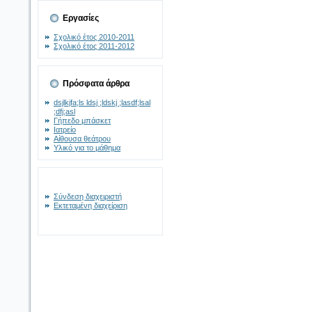
Εργασίες
Σχολικό έτος 2010-2011
Σχολικό έτος 2011-2012
Πρόσφατα άρθρα
dsjlkjfa;ls ldsj ;ldskj ;lasdf;lsal
;dfj;asl
Γήπεδο μπάσκετ
Ιατρείο
Αίθουσα θεάτρου
Υλικό για το μάθημα
Σύνδεση διαχειριστή
Εκτεταμένη διαχείριση