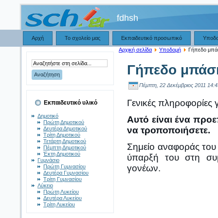
fdhsh
Αρχή
Το σχολείο μας
Εκπαιδευτικό προσωπικό
Υποδ
Αρχική σελίδα
Υποδομή
Γήπεδο μπά
Γήπεδο μπάσ
Πέμπτη, 22 Δεκέμβριος 2011 14:4
Γενικές πληροφορίες 
Εκπαιδευτικό υλικό
Δημοτικό
Αυτό είναι ένα προε
Πρώτη Δημοτικού
να τροποποιήσετε.
Δευτέρα Δημοτικού
Τρίτη Δημοτικού
Τετάρτη Δημοτικού
Σημείο αναφοράς του 
Πέμπτη Δημοτικού
Έκτη Δημοτικού
ύπαρξή του στη συ
Γυμνάσιο
γονέων.
Πρώτη Γυμνασίου
Δευτέρα Γυμνασίου
Τρίτη Γυμνασίου
Λύκειο
Πρώτη Λυκείου
Δευτέρα Λυκείου
Τρίτη Λυκείου