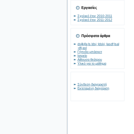
Εργασίες
Σχολικό έτος 2010-2011
Σχολικό έτος 2011-2012
Πρόσφατα άρθρα
dsjlkjfa;ls ldsj ;ldskj ;lasdf;lsal
;dfj;asl
Γήπεδο μπάσκετ
Ιατρείο
Αίθουσα θεάτρου
Υλικό για το μάθημα
Σύνδεση διαχειριστή
Εκτεταμένη διαχείριση